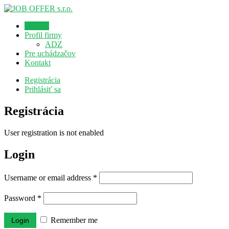
Domov
Profil firmy
ADZ
Pre uchádzačov
Kontakt
Registrácia
Prihlásiť sa
Registrácia
User registration is not enabled
Login
Username or email address
*
Password
*
Remember me