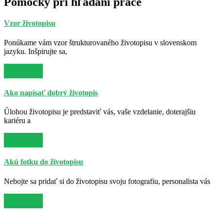
Pomôcky pri hľadaní práce
Vzor životopisu
Ponúkame vám vzor štrukturovaného životopisu v slovenskom
jazyku. Inšpirujte sa,
Viac info
Ako napísať dobrý životopis
Úlohou životopisu je predstaviť vás, vaše vzdelanie, doterajšiu
kariéru a
Viac info
Akú fotku do životopisu
Nebojte sa pridať si do životopisu svoju fotografiu, personalista vás
Viac info