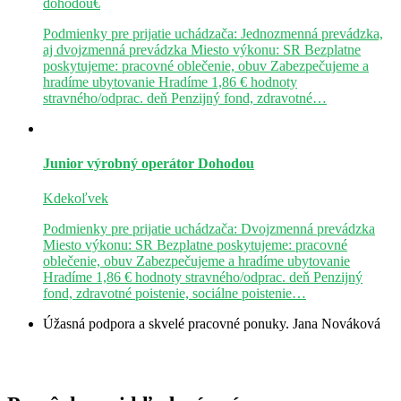
dohodou€
Podmienky pre prijatie uchádzača: Jednozmenná prevádzka,
aj dvojzmenná prevádzka Miesto výkonu: SR Bezplatne
poskytujeme: pracovné oblečenie, obuv Zabezpečujeme a
hradíme ubytovanie Hradíme 1,86 € hodnoty
stravného/odprac. deň Penzijný fond, zdravotné…
Junior výrobný operátor
Dohodou
Kdekoľvek
Podmienky pre prijatie uchádzača: Dvojzmenná prevádzka
Miesto výkonu: SR Bezplatne poskytujeme: pracovné
oblečenie, obuv Zabezpečujeme a hradíme ubytovanie
Hradíme 1,86 € hodnoty stravného/odprac. deň Penzijný
fond, zdravotné poistenie, sociálne poistenie…
Úžasná podpora a skvelé pracovné ponuky.
Jana Nováková