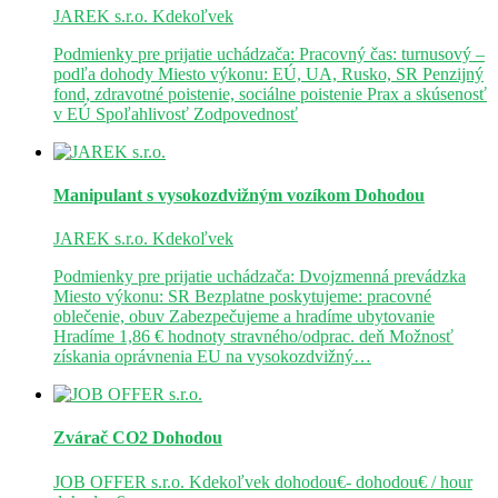
JAREK s.r.o.
Kdekoľvek
Podmienky pre prijatie uchádzača: Pracovný čas: turnusový –
podľa dohody Miesto výkonu: EÚ, UA, Rusko, SR Penzijný
fond, zdravotné poistenie, sociálne poistenie Prax a skúsenosť
v EÚ Spoľahlivosť Zodpovednosť
Manipulant s vysokozdvižným vozíkom
Dohodou
JAREK s.r.o.
Kdekoľvek
Podmienky pre prijatie uchádzača: Dvojzmenná prevádzka
Miesto výkonu: SR Bezplatne poskytujeme: pracovné
oblečenie, obuv Zabezpečujeme a hradíme ubytovanie
Hradíme 1,86 € hodnoty stravného/odprac. deň Možnosť
získania oprávnenia EU na vysokozdvižný…
Zvárač CO2
Dohodou
JOB OFFER s.r.o.
Kdekoľvek
dohodou€- dohodou€ / hour