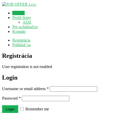
Domov
Profil firmy
ADZ
Pre uchádzačov
Kontakt
Registrácia
Prihlásiť sa
Registrácia
User registration is not enabled
Login
Username or email address
*
Password
*
Remember me