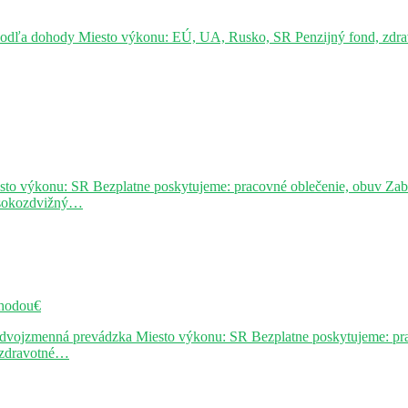
podľa dohody Miesto výkonu: EÚ, UA, Rusko, SR Penzijný fond, zdravo
sto výkonu: SR Bezplatne poskytujeme: pracovné oblečenie, obuv Za
ysokozdvižný…
hodou€
j dvojzmenná prevádzka Miesto výkonu: SR Bezplatne poskytujeme: pr
, zdravotné…