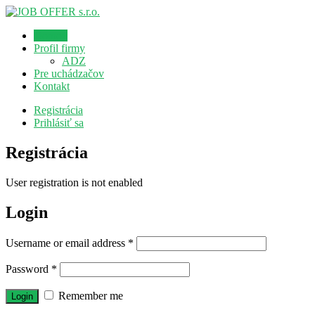
Domov
Profil firmy
ADZ
Pre uchádzačov
Kontakt
Registrácia
Prihlásiť sa
Registrácia
User registration is not enabled
Login
Username or email address
*
Password
*
Remember me