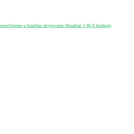
bezpečujeme a hradíme ubytovanie Hradíme 1,86 € hodnoty