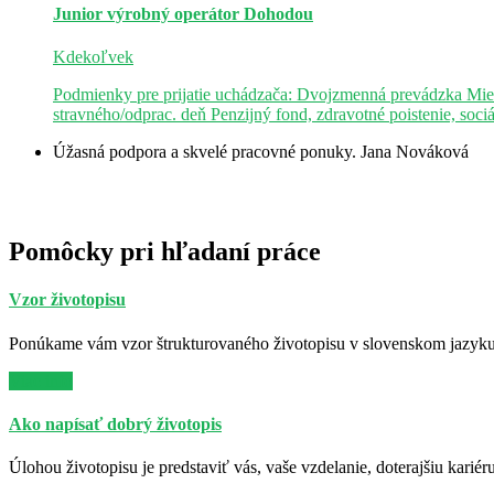
Junior výrobný operátor
Dohodou
Kdekoľvek
Podmienky pre prijatie uchádzača: Dvojzmenná prevádzka Mie
stravného/odprac. deň Penzijný fond, zdravotné poistenie, soci
Úžasná podpora a skvelé pracovné ponuky.
Jana Nováková
Pomôcky pri hľadaní práce
Vzor životopisu
Ponúkame vám vzor štrukturovaného životopisu v slovenskom jazyku. 
Viac info
Ako napísať dobrý životopis
Úlohou životopisu je predstaviť vás, vaše vzdelanie, doterajšiu kariér