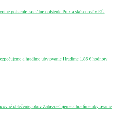
tné poistenie, sociálne poistenie Prax a skúsenosť v EÚ
bezpečujeme a hradíme ubytovanie Hradíme 1,86 € hodnoty
acovné oblečenie, obuv Zabezpečujeme a hradíme ubytovanie