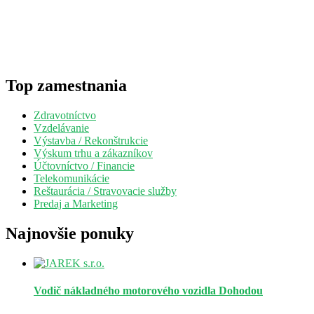
Top zamestnania
Zdravotníctvo
Vzdelávanie
Výstavba / Rekonštrukcie
Výskum trhu a zákazníkov
Účtovníctvo / Financie
Telekomunikácie
Reštaurácia / Stravovacie služby
Predaj a Marketing
Najnovšie ponuky
Vodič nákladného motorového vozidla
Dohodou