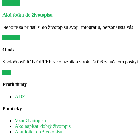
Viac info
Akú fotku do životopisu
Nebojte sa pridať si do životopisu svoju fotografiu, personalista vás
Viac info
O nás
Spoločnosť JOB OFFER s.r.o. vznikla v roku 2016 za účelom poskytov
Viac
Profil firmy
ADZ
Pomôcky
Vzor životopisu
Ako napísať dobrý životopis
Akú fotku do životopisu