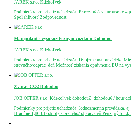
JAREK s.r.o.
Kdekoľvek
Podmienky pre prijatie uchádzača: Pracovný čas: turnusový – 
Spoľahlivosť Zodpovednosť
Manipulant s vysokozdvižným vozíkom
Dohodou
JAREK s.r.o.
Kdekoľvek
Podmienky pre prijatie uchádzača: Dvojzmenná prevádzka Mie
stravného/odprac. deň Možnosť získania oprávnenia EU na v
Zvárač CO2
Dohodou
JOB OFFER s.r.o.
Kdekoľvek
dohodou€- dohodou€ / hour
do
Podmienky pre prijatie uchádzača: Jednozmenná prevádzka, a
Hradíme 1,86 € hodnoty stravného/odprac. deň Penzijný fond