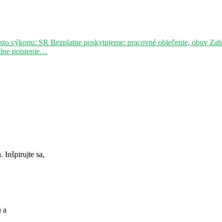
sto výkonu: SR Bezplatne poskytujeme: pracovné oblečenie, obuv Za
álne poistenie…
Inšpirujte sa,
u a