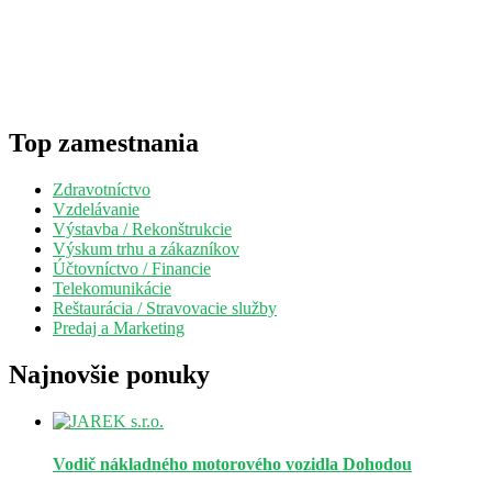
Top zamestnania
Zdravotníctvo
Vzdelávanie
Výstavba / Rekonštrukcie
Výskum trhu a zákazníkov
Účtovníctvo / Financie
Telekomunikácie
Reštaurácia / Stravovacie služby
Predaj a Marketing
Najnovšie ponuky
Vodič nákladného motorového vozidla
Dohodou