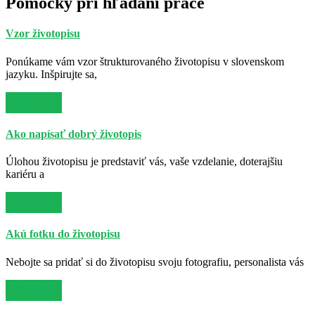
Pomôcky pri hľadaní práce
Vzor životopisu
Ponúkame vám vzor štrukturovaného životopisu v slovenskom
jazyku. Inšpirujte sa,
Viac info
Ako napísať dobrý životopis
Úlohou životopisu je predstaviť vás, vaše vzdelanie, doterajšiu
kariéru a
Viac info
Akú fotku do životopisu
Nebojte sa pridať si do životopisu svoju fotografiu, personalista vás
Viac info