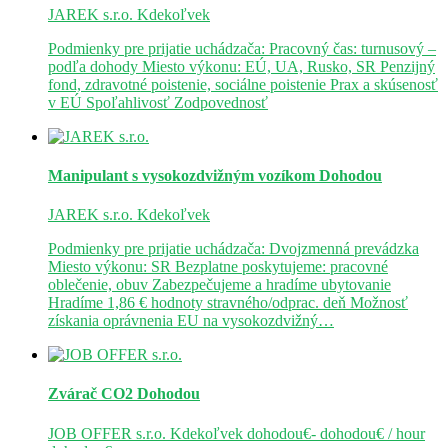
JAREK s.r.o.
Kdekoľvek
Podmienky pre prijatie uchádzača: Pracovný čas: turnusový –
podľa dohody Miesto výkonu: EÚ, UA, Rusko, SR Penzijný
fond, zdravotné poistenie, sociálne poistenie Prax a skúsenosť
v EÚ Spoľahlivosť Zodpovednosť
Manipulant s vysokozdvižným vozíkom
Dohodou
JAREK s.r.o.
Kdekoľvek
Podmienky pre prijatie uchádzača: Dvojzmenná prevádzka
Miesto výkonu: SR Bezplatne poskytujeme: pracovné
oblečenie, obuv Zabezpečujeme a hradíme ubytovanie
Hradíme 1,86 € hodnoty stravného/odprac. deň Možnosť
získania oprávnenia EU na vysokozdvižný…
Zvárač CO2
Dohodou
JOB OFFER s.r.o.
Kdekoľvek
dohodou€- dohodou€ / hour