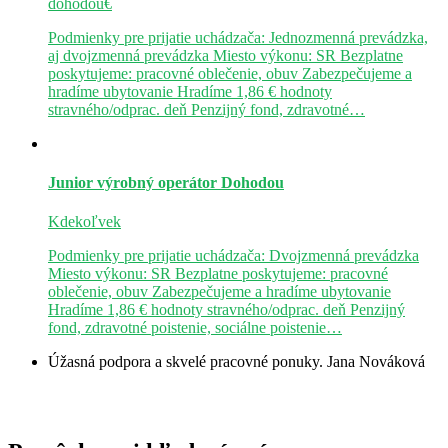
dohodou€
Podmienky pre prijatie uchádzača: Jednozmenná prevádzka,
aj dvojzmenná prevádzka Miesto výkonu: SR Bezplatne
poskytujeme: pracovné oblečenie, obuv Zabezpečujeme a
hradíme ubytovanie Hradíme 1,86 € hodnoty
stravného/odprac. deň Penzijný fond, zdravotné…
Junior výrobný operátor
Dohodou
Kdekoľvek
Podmienky pre prijatie uchádzača: Dvojzmenná prevádzka
Miesto výkonu: SR Bezplatne poskytujeme: pracovné
oblečenie, obuv Zabezpečujeme a hradíme ubytovanie
Hradíme 1,86 € hodnoty stravného/odprac. deň Penzijný
fond, zdravotné poistenie, sociálne poistenie…
Úžasná podpora a skvelé pracovné ponuky.
Jana Nováková