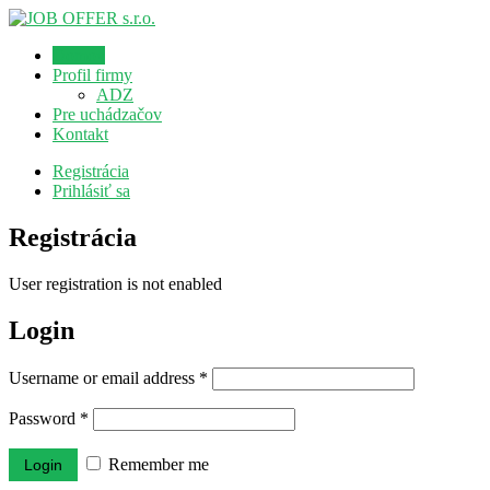
Domov
Profil firmy
ADZ
Pre uchádzačov
Kontakt
Registrácia
Prihlásiť sa
Registrácia
User registration is not enabled
Login
Username or email address
*
Password
*
Remember me