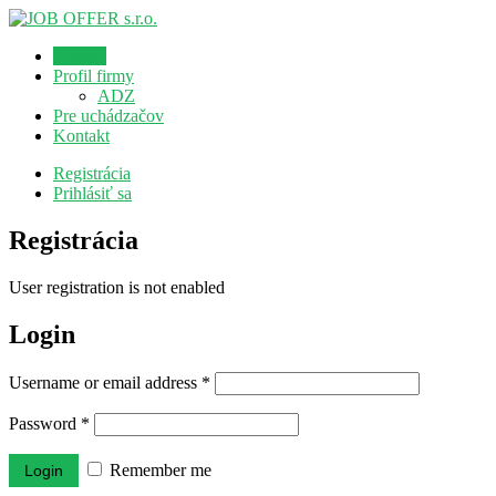
Domov
Profil firmy
ADZ
Pre uchádzačov
Kontakt
Registrácia
Prihlásiť sa
Registrácia
User registration is not enabled
Login
Username or email address
*
Password
*
Remember me