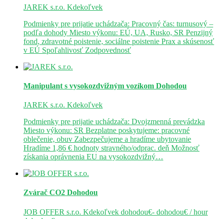
JAREK s.r.o.
Kdekoľvek
Podmienky pre prijatie uchádzača: Pracovný čas: turnusový –
podľa dohody Miesto výkonu: EÚ, UA, Rusko, SR Penzijný
fond, zdravotné poistenie, sociálne poistenie Prax a skúsenosť
v EÚ Spoľahlivosť Zodpovednosť
Manipulant s vysokozdvižným vozíkom
Dohodou
JAREK s.r.o.
Kdekoľvek
Podmienky pre prijatie uchádzača: Dvojzmenná prevádzka
Miesto výkonu: SR Bezplatne poskytujeme: pracovné
oblečenie, obuv Zabezpečujeme a hradíme ubytovanie
Hradíme 1,86 € hodnoty stravného/odprac. deň Možnosť
získania oprávnenia EU na vysokozdvižný…
Zvárač CO2
Dohodou
JOB OFFER s.r.o.
Kdekoľvek
dohodou€- dohodou€ / hour