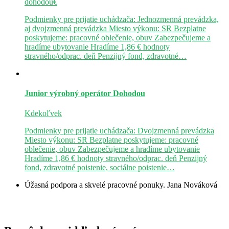
dohodou€
Podmienky pre prijatie uchádzača: Jednozmenná prevádzka,
aj dvojzmenná prevádzka Miesto výkonu: SR Bezplatne
poskytujeme: pracovné oblečenie, obuv Zabezpečujeme a
hradíme ubytovanie Hradíme 1,86 € hodnoty
stravného/odprac. deň Penzijný fond, zdravotné…
Junior výrobný operátor
Dohodou
Kdekoľvek
Podmienky pre prijatie uchádzača: Dvojzmenná prevádzka
Miesto výkonu: SR Bezplatne poskytujeme: pracovné
oblečenie, obuv Zabezpečujeme a hradíme ubytovanie
Hradíme 1,86 € hodnoty stravného/odprac. deň Penzijný
fond, zdravotné poistenie, sociálne poistenie…
Úžasná podpora a skvelé pracovné ponuky.
Jana Nováková