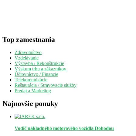
Top zamestnania
Zdravotníctvo
Vzdelávanie
Výstavba / Rekonštrukcie
Výskum trhu a zákazníkov
Účtovníctvo / Financie
Telekomunikácie
Reštaurácia / Stravovacie služby
Predaj a Marketing
Najnovšie ponuky
Vodič nákladného motorového vozidla
Dohodou