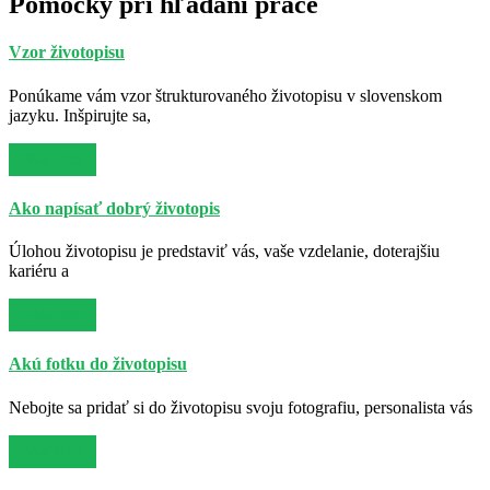
Pomôcky pri hľadaní práce
Vzor životopisu
Ponúkame vám vzor štrukturovaného životopisu v slovenskom
jazyku. Inšpirujte sa,
Viac info
Ako napísať dobrý životopis
Úlohou životopisu je predstaviť vás, vaše vzdelanie, doterajšiu
kariéru a
Viac info
Akú fotku do životopisu
Nebojte sa pridať si do životopisu svoju fotografiu, personalista vás
Viac info