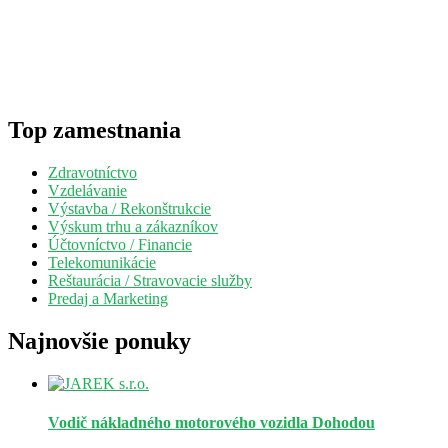
Top zamestnania
Zdravotníctvo
Vzdelávanie
Výstavba / Rekonštrukcie
Výskum trhu a zákazníkov
Účtovníctvo / Financie
Telekomunikácie
Reštaurácia / Stravovacie služby
Predaj a Marketing
Najnovšie ponuky
Vodič nákladného motorového vozidla
Dohodou