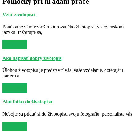
Pomôcky pri hľadaní práce
Vzor životopisu
Ponúkame vám vzor štrukturovaného životopisu v slovenskom
jazyku. Inšpirujte sa,
Viac info
Ako napísať dobrý životopis
Úlohou životopisu je predstaviť vás, vaše vzdelanie, doterajšiu
kariéru a
Viac info
Akú fotku do životopisu
Nebojte sa pridať si do životopisu svoju fotografiu, personalista vás
Viac info