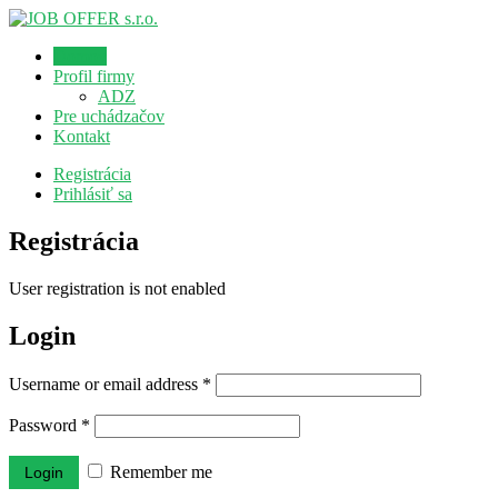
Domov
Profil firmy
ADZ
Pre uchádzačov
Kontakt
Registrácia
Prihlásiť sa
Registrácia
User registration is not enabled
Login
Username or email address
*
Password
*
Remember me