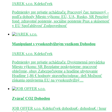
JAREK s.r.o.
Kdekoľvek
Podmienky pre prijatie uchádzača: Pracovný čas: turnusový –
podľa dohody Miesto výkonu: EÚ, UA, Rusko, SR Penzijný
fond, zdravotné poistenie, sociálne poistenie Prax a skúsenosť
v EÚ Spoľahlivosť Zodpovednosť
Manipulant s vysokozdvižným vozíkom
Dohodou
JAREK s.r.o.
Kdekoľvek
Podmienky pre prijatie uchádzača: Dvojzmenná prevádzka
Miesto výkonu: SR Bezplatne poskytujeme: pracovné
oblečenie, obuv Zabezpečujeme a hradíme ubytovanie
Hradíme 1,86 € hodnoty stravného/odprac. deň Možnosť
získania oprávnenia EU na vysokozdvižný…
Zvárač CO2
Dohodou
JOB OFFER s.r.o.
Kdekoľvek
dohodou€- dohodou€ / hour