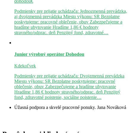
dohodou€
Podmienky pre prijatie uchádzača: Jednozmenná prevádzka,
aj dvojzmenná prevádzka Miesto výkonu: SR Bezplatne
poskytujeme: pracovné oblečenie, obuv Zabezpečujeme a
hradíme ubytovanie Hradíme 1,86 € hodnoty
stravného/odprac. deň Penzijný fond, zdravotné…
Junior výrobný operátor
Dohodou
Kdekoľvek
Podmienky pre prijatie uchádzača: Dvojzmenná prevádzka
Miesto výkonu: SR Bezplatne poskytujeme: pracovné
oblečenie, obuv Zabezpečujeme a hradíme ubytovanie
Hradíme 1,86 € hodnoty stravného/odprac. deň Penzijný
fond, zdravotné poistenie, sociálne poistenie…
Úžasná podpora a skvelé pracovné ponuky.
Jana Nováková