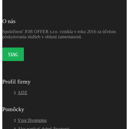
O nás
Spoločnosť JOB OFFER s.r.o. vznikla v roku 2016 za účelom
poskytovania služieb v oblasti zamestanosti.
VIAC
Profil firmy
ADZ
Pomôcky
Vzor životopisu
Ako napísať dobrý životopis