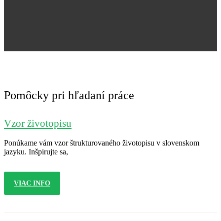
Jana Nováková
Pomôcky pri hľadaní práce
Vzor životopisu
Ponúkame vám vzor štrukturovaného životopisu v slovenskom
jazyku. Inšpirujte sa,
VIAC INFO