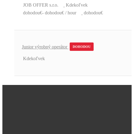
JOB OFFER s.r.o.
Kdekoľvek
dohodou€- dohodou€ / hour
dohodou€
Junior výrobný operátor
DOHODOU
Kdekoľvek
Úžasná podpora a skvelé pracovné
ponuky.