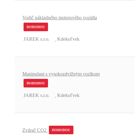
Vodič nákladného motorového vozidla
DOHODOU
JAREK s.r.o.
Kdekoľvek
Manipulant s vysokozdvižným vozíkom
DOHODOU
JAREK s.r.o.
Kdekoľvek
Zvárač CO2
DOHODOU