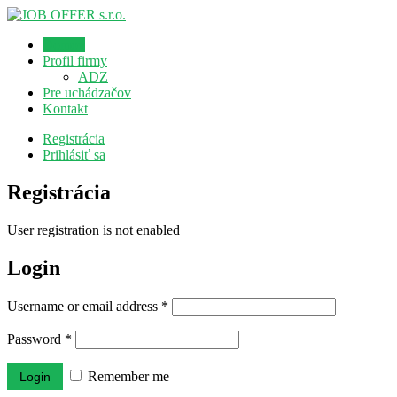
Domov
Profil firmy
ADZ
Pre uchádzačov
Kontakt
Registrácia
Prihlásiť sa
Registrácia
User registration is not enabled
Login
Username or email address
*
Password
*
Remember me