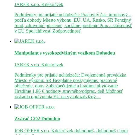
JAREK s.r.o.
Kdekoľvek
Podmienky pre prijatie uchádzača: Pracovný čas: turnusový –
podľa dohody Miesto výkonu: EÚ, UA, Rusko, SR Penzijný
fond, zdravotné poistenie, sociálne poistenie Prax a skúsenosť
v EÚ Spoľahlivosť Zodpovednosť
Manipulant s vysokozdvižným vozíkom
Dohodou
JAREK s.r.o.
Kdekoľvek
Podmienky pre prijatie uchádzača: Dvojzmenná prevádzka
Miesto výkonu: SR Bezplatne poskytujeme: pracovné
oblečenie, obuv Zabezpečujeme a hradíme ubytovanie
Hradíme 1,86 € hodnoty stravného/odprac. deň Možnosť
získania oprávnenia EU na vysokozdvižný…
Zvárač CO2
Dohodou
JOB OFFER s.r.o.
Kdekoľvek
dohodou€- dohodou€ / hour