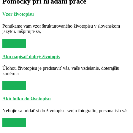
Pomôcky pri hľadaní práce
Vzor životopisu
Ponúkame vám vzor štrukturovaného životopisu v slovenskom
jazyku. Inšpirujte sa,
Viac info
Ako napísať dobrý životopis
Úlohou životopisu je predstaviť vás, vaše vzdelanie, doterajšiu
kariéru a
Viac info
Akú fotku do životopisu
Nebojte sa pridať si do životopisu svoju fotografiu, personalista vás
Viac info