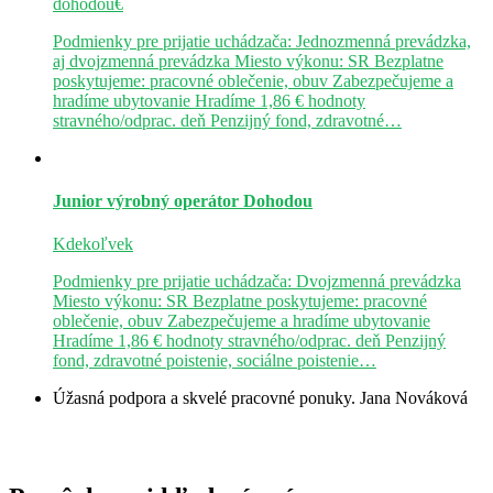
dohodou€
Podmienky pre prijatie uchádzača: Jednozmenná prevádzka,
aj dvojzmenná prevádzka Miesto výkonu: SR Bezplatne
poskytujeme: pracovné oblečenie, obuv Zabezpečujeme a
hradíme ubytovanie Hradíme 1,86 € hodnoty
stravného/odprac. deň Penzijný fond, zdravotné…
Junior výrobný operátor
Dohodou
Kdekoľvek
Podmienky pre prijatie uchádzača: Dvojzmenná prevádzka
Miesto výkonu: SR Bezplatne poskytujeme: pracovné
oblečenie, obuv Zabezpečujeme a hradíme ubytovanie
Hradíme 1,86 € hodnoty stravného/odprac. deň Penzijný
fond, zdravotné poistenie, sociálne poistenie…
Úžasná podpora a skvelé pracovné ponuky.
Jana Nováková