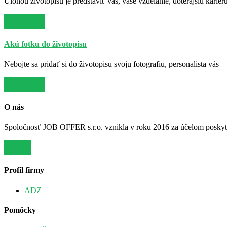
Úlohou životopisu je predstaviť vás, vaše vzdelanie, doterajšiu kariér
Viac info
Akú fotku do životopisu
Nebojte sa pridať si do životopisu svoju fotografiu, personalista vás
Viac info
O nás
Spoločnosť JOB OFFER s.r.o. vznikla v roku 2016 za účelom poskytov
Viac
Profil firmy
ADZ
Pomôcky