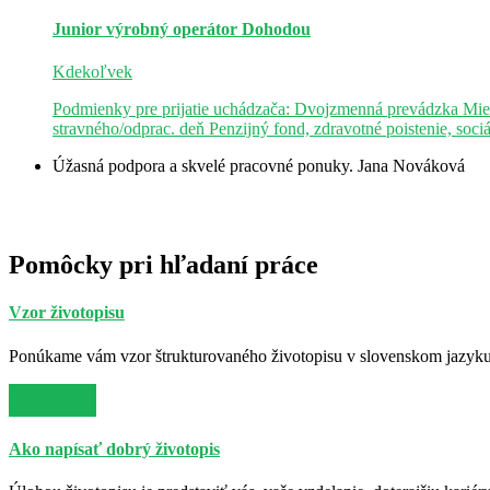
Junior výrobný operátor
Dohodou
Kdekoľvek
Podmienky pre prijatie uchádzača: Dvojzmenná prevádzka Mie
stravného/odprac. deň Penzijný fond, zdravotné poistenie, soci
Úžasná podpora a skvelé pracovné ponuky.
Jana Nováková
Pomôcky pri hľadaní práce
Vzor životopisu
Ponúkame vám vzor štrukturovaného životopisu v slovenskom jazyku. 
Viac info
Ako napísať dobrý životopis