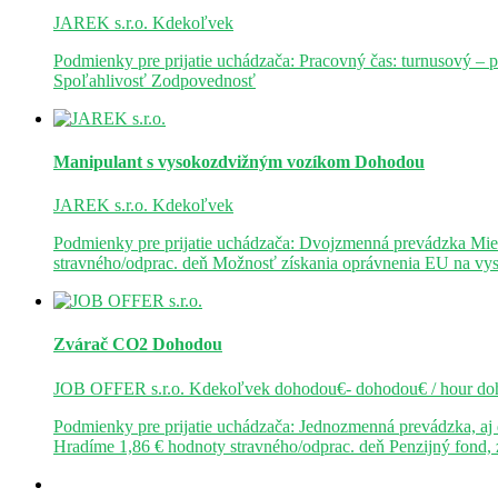
JAREK s.r.o.
Kdekoľvek
Podmienky pre prijatie uchádzača: Pracovný čas: turnusový – 
Spoľahlivosť Zodpovednosť
Manipulant s vysokozdvižným vozíkom
Dohodou
JAREK s.r.o.
Kdekoľvek
Podmienky pre prijatie uchádzača: Dvojzmenná prevádzka Mie
stravného/odprac. deň Možnosť získania oprávnenia EU na v
Zvárač CO2
Dohodou
JOB OFFER s.r.o.
Kdekoľvek
dohodou€- dohodou€ / hour
do
Podmienky pre prijatie uchádzača: Jednozmenná prevádzka, a
Hradíme 1,86 € hodnoty stravného/odprac. deň Penzijný fond