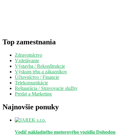
Top zamestnania
Zdravotníctvo
Vzdelávanie
Výstavba / Rekonštrukcie
Výskum trhu a zákazníkov
Účtovníctvo / Financie
Telekomunikácie
Reštaurácia / Stravovacie služby
Predaj a Marketing
Najnovšie ponuky
Vodič nákladného motorového vozidla
Dohodou