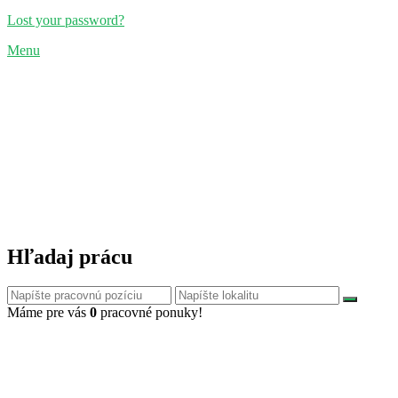
Lost your password?
Menu
Hľadaj prácu
Máme pre vás
0
pracovné ponuky!