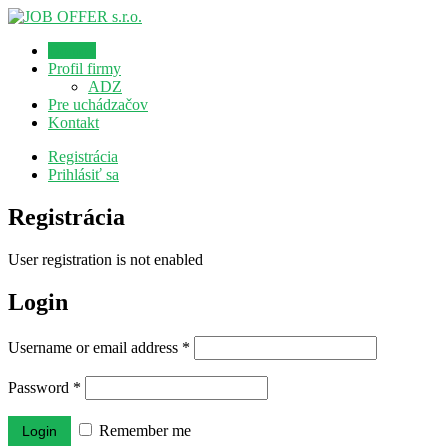
Domov
Profil firmy
ADZ
Pre uchádzačov
Kontakt
Registrácia
Prihlásiť sa
Registrácia
User registration is not enabled
Login
Username or email address
*
Password
*
Remember me