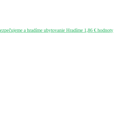
bezpečujeme a hradíme ubytovanie Hradíme 1,86 € hodnoty