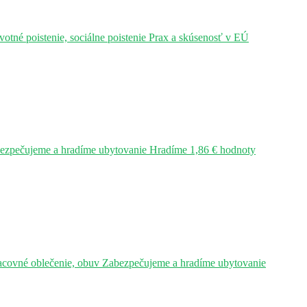
tné poistenie, sociálne poistenie Prax a skúsenosť v EÚ
bezpečujeme a hradíme ubytovanie Hradíme 1,86 € hodnoty
acovné oblečenie, obuv Zabezpečujeme a hradíme ubytovanie