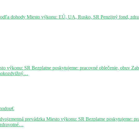
podľa dohody Miesto výkonu: EÚ, UA, Rusko, SR Penzijný fond, zdravo
sto výkonu: SR Bezplatne poskytujeme: pracovné oblečenie, obuv Za
ysokozdvižný…
hodou€
j dvojzmenná prevádzka Miesto výkonu: SR Bezplatne poskytujeme: pr
, zdravotné…