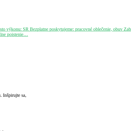
sto výkonu: SR Bezplatne poskytujeme: pracovné oblečenie, obuv Za
álne poistenie…
Inšpirujte sa,