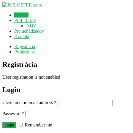
Domov
Profil firmy
ADZ
Pre uchádzačov
Kontakt
Registrácia
Prihlásiť sa
Registrácia
User registration is not enabled
Login
Username or email address
*
Password
*
Remember me