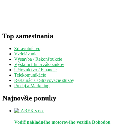
Top zamestnania
Zdravotníctvo
Vzdelávanie
Výstavba / Rekonštrukcie
Výskum trhu a zákazníkov
Účtovníctvo / Financie
Telekomunikácie
Reštaurácia / Stravovacie služby
Predaj a Marketing
Najnovšie ponuky
Vodič nákladného motorového vozidla
Dohodou