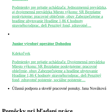
Podmienky pre prijatie uchádzača: Jednozmenná prevádzka,
aj dvojzmenná prevádzka Miesto výkonu: SR Bezplatne
poskytujeme: pracovné oblečenie, obuv Zabezpečujeme a
hradíme ubytovanie Hradíme 1,86 € hodnoty
stravného/odprac. deň Penzijný fond, zdravotné…
Junior výrobný operátor
Dohodou
Kdekoľvek
Podmienky pre prijatie uchádzača: Dvojzmenná prevádzka
Miesto výkonu: SR Bezplatne poskytujeme: pracovné
oblečenie, obuv Zabezpečujeme a hradíme ubytovanie
Hradíme 1,86 € hodnoty stravného/odprac. deň Penzijný
fond, zdravotné poistenie, sociálne poistenie…
Úžasná podpora a skvelé pracovné ponuky.
Jana Nováková
Pomôcky pri hľadaní práce