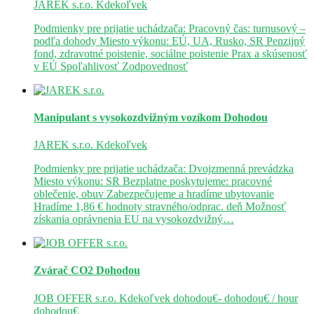
JAREK s.r.o.
Kdekoľvek
Podmienky pre prijatie uchádzača: Pracovný čas: turnusový –
podľa dohody Miesto výkonu: EÚ, UA, Rusko, SR Penzijný
fond, zdravotné poistenie, sociálne poistenie Prax a skúsenosť
v EÚ Spoľahlivosť Zodpovednosť
Manipulant s vysokozdvižným vozíkom
Dohodou
JAREK s.r.o.
Kdekoľvek
Podmienky pre prijatie uchádzača: Dvojzmenná prevádzka
Miesto výkonu: SR Bezplatne poskytujeme: pracovné
oblečenie, obuv Zabezpečujeme a hradíme ubytovanie
Hradíme 1,86 € hodnoty stravného/odprac. deň Možnosť
získania oprávnenia EU na vysokozdvižný…
Zvárač CO2
Dohodou
JOB OFFER s.r.o.
Kdekoľvek
dohodou€- dohodou€ / hour
dohodou€