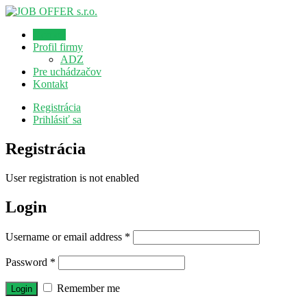
Domov
Profil firmy
ADZ
Pre uchádzačov
Kontakt
Registrácia
Prihlásiť sa
Registrácia
User registration is not enabled
Login
Username or email address
*
Password
*
Remember me