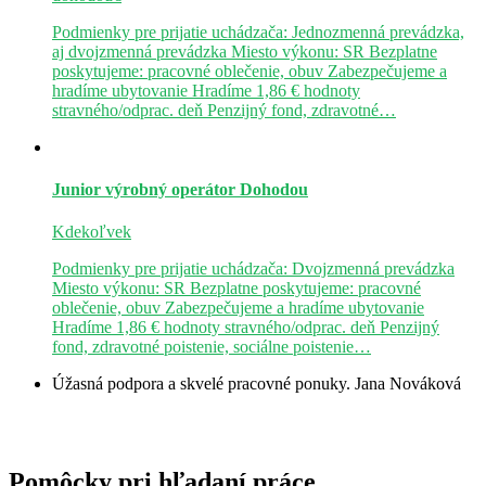
Podmienky pre prijatie uchádzača: Jednozmenná prevádzka,
aj dvojzmenná prevádzka Miesto výkonu: SR Bezplatne
poskytujeme: pracovné oblečenie, obuv Zabezpečujeme a
hradíme ubytovanie Hradíme 1,86 € hodnoty
stravného/odprac. deň Penzijný fond, zdravotné…
Junior výrobný operátor
Dohodou
Kdekoľvek
Podmienky pre prijatie uchádzača: Dvojzmenná prevádzka
Miesto výkonu: SR Bezplatne poskytujeme: pracovné
oblečenie, obuv Zabezpečujeme a hradíme ubytovanie
Hradíme 1,86 € hodnoty stravného/odprac. deň Penzijný
fond, zdravotné poistenie, sociálne poistenie…
Úžasná podpora a skvelé pracovné ponuky.
Jana Nováková
Pomôcky pri hľadaní práce