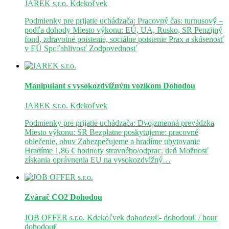
JAREK s.r.o.
Kdekoľvek
Podmienky pre prijatie uchádzača: Pracovný čas: turnusový –
podľa dohody Miesto výkonu: EÚ, UA, Rusko, SR Penzijný
fond, zdravotné poistenie, sociálne poistenie Prax a skúsenosť
v EÚ Spoľahlivosť Zodpovednosť
Manipulant s vysokozdvižným vozíkom
Dohodou
JAREK s.r.o.
Kdekoľvek
Podmienky pre prijatie uchádzača: Dvojzmenná prevádzka
Miesto výkonu: SR Bezplatne poskytujeme: pracovné
oblečenie, obuv Zabezpečujeme a hradíme ubytovanie
Hradíme 1,86 € hodnoty stravného/odprac. deň Možnosť
získania oprávnenia EU na vysokozdvižný…
Zvárač CO2
Dohodou
JOB OFFER s.r.o.
Kdekoľvek
dohodou€- dohodou€ / hour
dohodou€