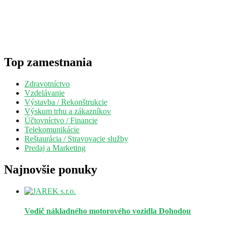
Top zamestnania
Zdravotníctvo
Vzdelávanie
Výstavba / Rekonštrukcie
Výskum trhu a zákazníkov
Účtovníctvo / Financie
Telekomunikácie
Reštaurácia / Stravovacie služby
Predaj a Marketing
Najnovšie ponuky
Vodič nákladného motorového vozidla
Dohodou