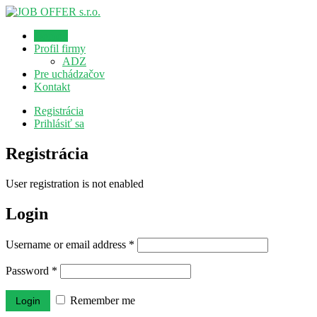
Domov
Profil firmy
ADZ
Pre uchádzačov
Kontakt
Registrácia
Prihlásiť sa
Registrácia
User registration is not enabled
Login
Username or email address
*
Password
*
Remember me