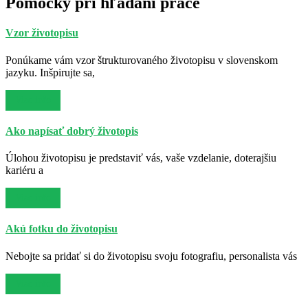
Pomôcky pri hľadaní práce
Vzor životopisu
Ponúkame vám vzor štrukturovaného životopisu v slovenskom
jazyku. Inšpirujte sa,
Viac info
Ako napísať dobrý životopis
Úlohou životopisu je predstaviť vás, vaše vzdelanie, doterajšiu
kariéru a
Viac info
Akú fotku do životopisu
Nebojte sa pridať si do životopisu svoju fotografiu, personalista vás
Viac info