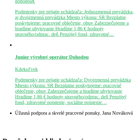
dohodou€
Podmienky pre prijatie uchádzača: Jednozmenná prevádzka,
aj dvojzmenná prevádzka Miesto výkonu: SR Bezplatne
poskytujeme: pracovné oblečenie, obuv Zabezpečujeme a
hradíme ubytovanie Hradíme 1,86 € hodnoty
stravného/odprac. deň Penzijný fond, zdravotné…
Junior výrobný operátor
Dohodou
Kdekoľvek
Podmienky pre prijatie uchádzača: Dvojzmenná prevádzka
Miesto výkonu: SR Bezplatne poskytujeme: pracovné
oblečenie, obuv Zabezpečujeme a hradíme ubytovanie
Hradíme 1,86 € hodnoty stravného/odprac. deň Penzijný
fond, zdravotné poistenie, sociálne poistenie…
Úžasná podpora a skvelé pracovné ponuky.
Jana Nováková