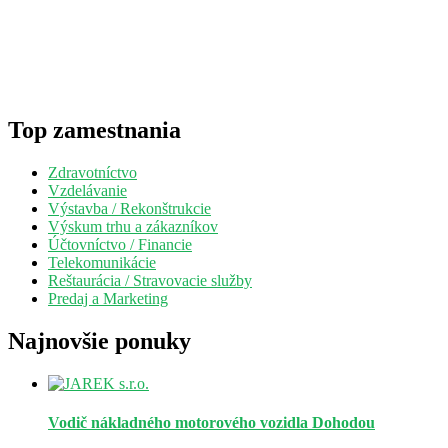
Top zamestnania
Zdravotníctvo
Vzdelávanie
Výstavba / Rekonštrukcie
Výskum trhu a zákazníkov
Účtovníctvo / Financie
Telekomunikácie
Reštaurácia / Stravovacie služby
Predaj a Marketing
Najnovšie ponuky
Vodič nákladného motorového vozidla
Dohodou