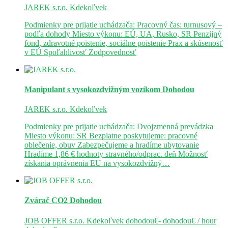
JAREK s.r.o.
Kdekoľvek
Podmienky pre prijatie uchádzača: Pracovný čas: turnusový –
podľa dohody Miesto výkonu: EÚ, UA, Rusko, SR Penzijný
fond, zdravotné poistenie, sociálne poistenie Prax a skúsenosť
v EÚ Spoľahlivosť Zodpovednosť
Manipulant s vysokozdvižným vozíkom
Dohodou
JAREK s.r.o.
Kdekoľvek
Podmienky pre prijatie uchádzača: Dvojzmenná prevádzka
Miesto výkonu: SR Bezplatne poskytujeme: pracovné
oblečenie, obuv Zabezpečujeme a hradíme ubytovanie
Hradíme 1,86 € hodnoty stravného/odprac. deň Možnosť
získania oprávnenia EU na vysokozdvižný…
Zvárač CO2
Dohodou
JOB OFFER s.r.o.
Kdekoľvek
dohodou€- dohodou€ / hour