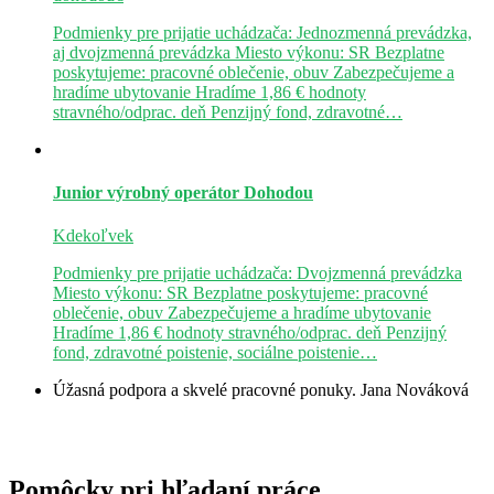
Podmienky pre prijatie uchádzača: Jednozmenná prevádzka,
aj dvojzmenná prevádzka Miesto výkonu: SR Bezplatne
poskytujeme: pracovné oblečenie, obuv Zabezpečujeme a
hradíme ubytovanie Hradíme 1,86 € hodnoty
stravného/odprac. deň Penzijný fond, zdravotné…
Junior výrobný operátor
Dohodou
Kdekoľvek
Podmienky pre prijatie uchádzača: Dvojzmenná prevádzka
Miesto výkonu: SR Bezplatne poskytujeme: pracovné
oblečenie, obuv Zabezpečujeme a hradíme ubytovanie
Hradíme 1,86 € hodnoty stravného/odprac. deň Penzijný
fond, zdravotné poistenie, sociálne poistenie…
Úžasná podpora a skvelé pracovné ponuky.
Jana Nováková
Pomôcky pri hľadaní práce