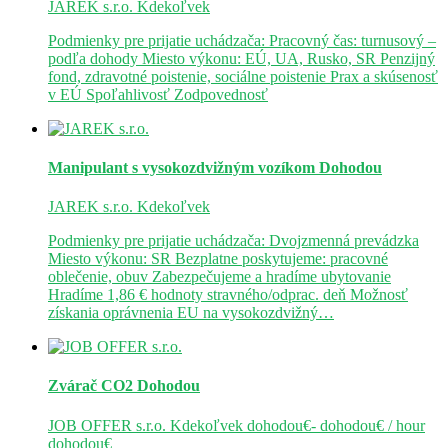
JAREK s.r.o.
Kdekoľvek
Podmienky pre prijatie uchádzača: Pracovný čas: turnusový –
podľa dohody Miesto výkonu: EÚ, UA, Rusko, SR Penzijný
fond, zdravotné poistenie, sociálne poistenie Prax a skúsenosť
v EÚ Spoľahlivosť Zodpovednosť
Manipulant s vysokozdvižným vozíkom
Dohodou
JAREK s.r.o.
Kdekoľvek
Podmienky pre prijatie uchádzača: Dvojzmenná prevádzka
Miesto výkonu: SR Bezplatne poskytujeme: pracovné
oblečenie, obuv Zabezpečujeme a hradíme ubytovanie
Hradíme 1,86 € hodnoty stravného/odprac. deň Možnosť
získania oprávnenia EU na vysokozdvižný…
Zvárač CO2
Dohodou
JOB OFFER s.r.o.
Kdekoľvek
dohodou€- dohodou€ / hour
dohodou€