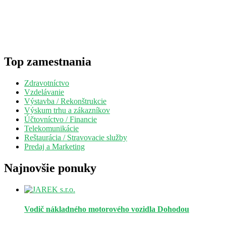
Top zamestnania
Zdravotníctvo
Vzdelávanie
Výstavba / Rekonštrukcie
Výskum trhu a zákazníkov
Účtovníctvo / Financie
Telekomunikácie
Reštaurácia / Stravovacie služby
Predaj a Marketing
Najnovšie ponuky
Vodič nákladného motorového vozidla
Dohodou