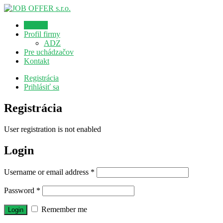
Domov
Profil firmy
ADZ
Pre uchádzačov
Kontakt
Registrácia
Prihlásiť sa
Registrácia
User registration is not enabled
Login
Username or email address
*
Password
*
Remember me