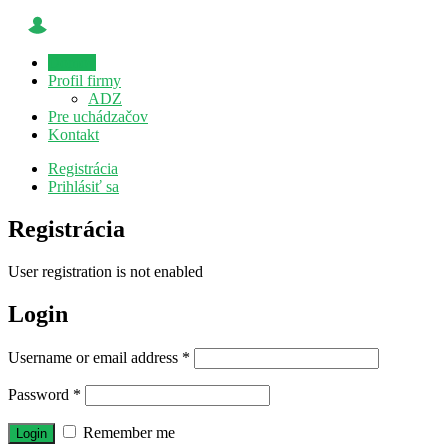
Domov
Profil firmy
ADZ
Pre uchádzačov
Kontakt
Registrácia
Prihlásiť sa
Registrácia
User registration is not enabled
Login
Username or email address
*
Password
*
Remember me