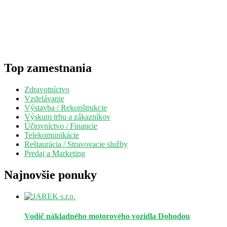
Top zamestnania
Zdravotníctvo
Vzdelávanie
Výstavba / Rekonštrukcie
Výskum trhu a zákazníkov
Účtovníctvo / Financie
Telekomunikácie
Reštaurácia / Stravovacie služby
Predaj a Marketing
Najnovšie ponuky
Vodič nákladného motorového vozidla
Dohodou