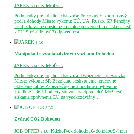
JAREK s.r.o.
Kdekoľvek
Podmienky pre prijatie uchádzača: Pracovný čas: turnusový –
podľa dohody Miesto výkonu: EÚ, UA, Rusko, SR Penzijný
fond, zdravotné poistenie, sociálne poistenie Prax a skúsenosť
v EÚ Spoľahlivosť Zodpovednosť
Manipulant s vysokozdvižným vozíkom
Dohodou
JAREK s.r.o.
Kdekoľvek
Podmienky pre prijatie uchádzača: Dvojzmenná prevádzka
Miesto výkonu: SR Bezplatne poskytujeme: pracovné
oblečenie, obuv Zabezpečujeme a hradíme ubytovanie
Hradíme 1,86 € hodnoty stravného/odprac. deň Možnosť
získania oprávnenia EU na vysokozdvižný…
Zvárač CO2
Dohodou
JOB OFFER s.r.o.
Kdekoľvek
dohodou€- dohodou€ / hour