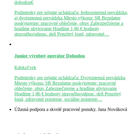
dohodou€
Podmienky pre prijatie uchádzača: Jednozmenná prevádzka,
aj dvojzmenná prevádzka Miesto výkonu: SR Bezplatne
poskytujeme: pracovné oblečenie, obuv Zabezpečujeme a
hradíme ubytovanie Hradíme 1,86 € hodnoty
stravného/odprac. deň Penzijný fond, zdravotné…
Junior výrobný operátor
Dohodou
Kdekoľvek
Podmienky pre prijatie uchádzača: Dvojzmenná prevádzka
Miesto výkonu: SR Bezplatne poskytujeme: pracovné
oblečenie, obuv Zabezpečujeme a hradíme ubytovanie
Hradíme 1,86 € hodnoty stravného/odprac. deň Penzijný
fond, zdravotné poistenie, sociálne poistenie…
Úžasná podpora a skvelé pracovné ponuky.
Jana Nováková