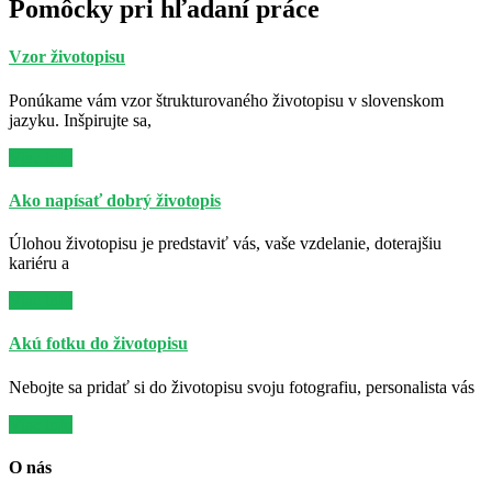
Pomôcky pri hľadaní práce
Vzor životopisu
Ponúkame vám vzor štrukturovaného životopisu v slovenskom
jazyku. Inšpirujte sa,
Viac info
Ako napísať dobrý životopis
Úlohou životopisu je predstaviť vás, vaše vzdelanie, doterajšiu
kariéru a
Viac info
Akú fotku do životopisu
Nebojte sa pridať si do životopisu svoju fotografiu, personalista vás
Viac info
O nás