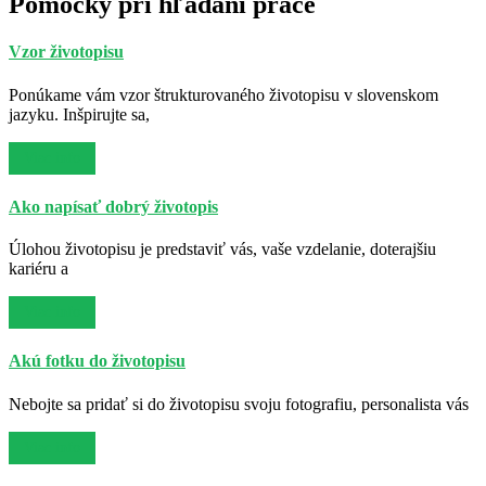
Pomôcky pri hľadaní práce
Vzor životopisu
Ponúkame vám vzor štrukturovaného životopisu v slovenskom
jazyku. Inšpirujte sa,
Viac info
Ako napísať dobrý životopis
Úlohou životopisu je predstaviť vás, vaše vzdelanie, doterajšiu
kariéru a
Viac info
Akú fotku do životopisu
Nebojte sa pridať si do životopisu svoju fotografiu, personalista vás
Viac info