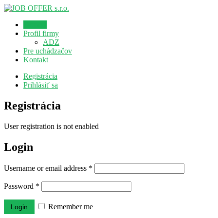
Domov
Profil firmy
ADZ
Pre uchádzačov
Kontakt
Registrácia
Prihlásiť sa
Registrácia
User registration is not enabled
Login
Username or email address
*
Password
*
Remember me