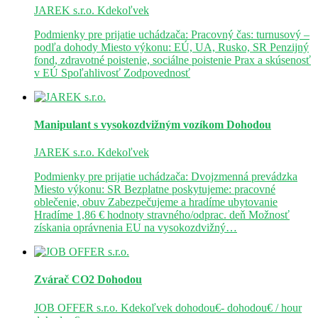
JAREK s.r.o.
Kdekoľvek
Podmienky pre prijatie uchádzača: Pracovný čas: turnusový –
podľa dohody Miesto výkonu: EÚ, UA, Rusko, SR Penzijný
fond, zdravotné poistenie, sociálne poistenie Prax a skúsenosť
v EÚ Spoľahlivosť Zodpovednosť
Manipulant s vysokozdvižným vozíkom
Dohodou
JAREK s.r.o.
Kdekoľvek
Podmienky pre prijatie uchádzača: Dvojzmenná prevádzka
Miesto výkonu: SR Bezplatne poskytujeme: pracovné
oblečenie, obuv Zabezpečujeme a hradíme ubytovanie
Hradíme 1,86 € hodnoty stravného/odprac. deň Možnosť
získania oprávnenia EU na vysokozdvižný…
Zvárač CO2
Dohodou
JOB OFFER s.r.o.
Kdekoľvek
dohodou€- dohodou€ / hour