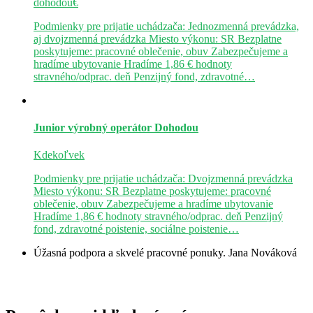
dohodou€
Podmienky pre prijatie uchádzača: Jednozmenná prevádzka,
aj dvojzmenná prevádzka Miesto výkonu: SR Bezplatne
poskytujeme: pracovné oblečenie, obuv Zabezpečujeme a
hradíme ubytovanie Hradíme 1,86 € hodnoty
stravného/odprac. deň Penzijný fond, zdravotné…
Junior výrobný operátor
Dohodou
Kdekoľvek
Podmienky pre prijatie uchádzača: Dvojzmenná prevádzka
Miesto výkonu: SR Bezplatne poskytujeme: pracovné
oblečenie, obuv Zabezpečujeme a hradíme ubytovanie
Hradíme 1,86 € hodnoty stravného/odprac. deň Penzijný
fond, zdravotné poistenie, sociálne poistenie…
Úžasná podpora a skvelé pracovné ponuky.
Jana Nováková