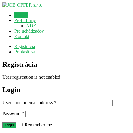
Domov
Profil firmy
ADZ
Pre uchádzačov
Kontakt
Registrácia
Prihlásiť sa
Registrácia
User registration is not enabled
Login
Username or email address
*
Password
*
Remember me