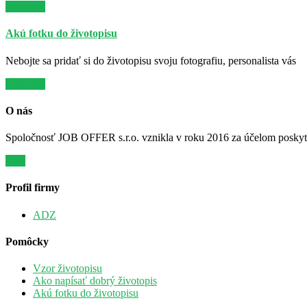
Viac info
Akú fotku do životopisu
Nebojte sa pridať si do životopisu svoju fotografiu, personalista vás
Viac info
O nás
Spoločnosť JOB OFFER s.r.o. vznikla v roku 2016 za účelom poskytov
Viac
Profil firmy
ADZ
Pomôcky
Vzor životopisu
Ako napísať dobrý životopis
Akú fotku do životopisu