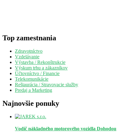
Top zamestnania
Zdravotníctvo
Vzdelávanie
Výstavba / Rekonštrukcie
Výskum trhu a zákazníkov
Účtovníctvo / Financie
Telekomunikácie
Reštaurácia / Stravovacie služby
Predaj a Marketing
Najnovšie ponuky
Vodič nákladného motorového vozidla
Dohodou