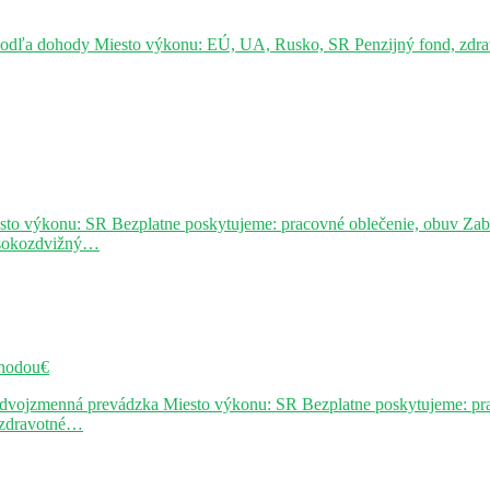
podľa dohody Miesto výkonu: EÚ, UA, Rusko, SR Penzijný fond, zdravo
sto výkonu: SR Bezplatne poskytujeme: pracovné oblečenie, obuv Za
ysokozdvižný…
hodou€
j dvojzmenná prevádzka Miesto výkonu: SR Bezplatne poskytujeme: pr
, zdravotné…