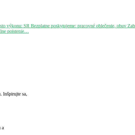
sto výkonu: SR Bezplatne poskytujeme: pracovné oblečenie, obuv Za
álne poistenie…
Inšpirujte sa,
u a