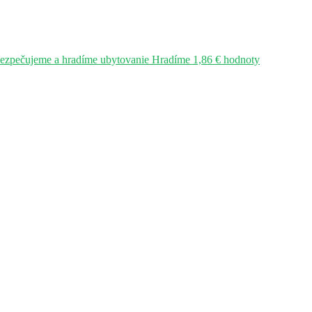
bezpečujeme a hradíme ubytovanie Hradíme 1,86 € hodnoty