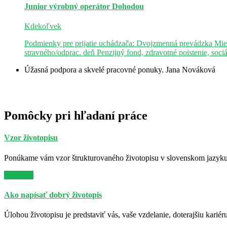
Junior výrobný operátor
Dohodou
Kdekoľvek
Podmienky pre prijatie uchádzača: Dvojzmenná prevádzka Mie
stravného/odprac. deň Penzijný fond, zdravotné poistenie, soci
Úžasná podpora a skvelé pracovné ponuky.
Jana Nováková
Pomôcky pri hľadaní práce
Vzor životopisu
Ponúkame vám vzor štrukturovaného životopisu v slovenskom jazyku. 
Viac info
Ako napísať dobrý životopis
Úlohou životopisu je predstaviť vás, vaše vzdelanie, doterajšiu kariér