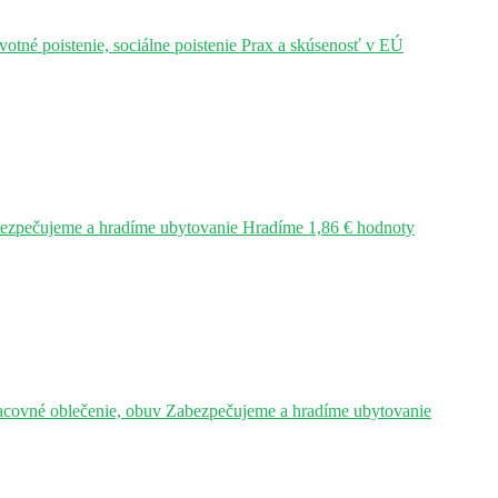
tné poistenie, sociálne poistenie Prax a skúsenosť v EÚ
bezpečujeme a hradíme ubytovanie Hradíme 1,86 € hodnoty
acovné oblečenie, obuv Zabezpečujeme a hradíme ubytovanie