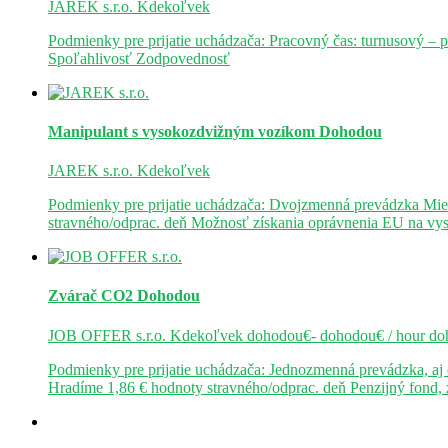
JAREK s.r.o.
Kdekoľvek
Podmienky pre prijatie uchádzača: Pracovný čas: turnusový – 
Spoľahlivosť Zodpovednosť
Manipulant s vysokozdvižným vozíkom
Dohodou
JAREK s.r.o.
Kdekoľvek
Podmienky pre prijatie uchádzača: Dvojzmenná prevádzka Mie
stravného/odprac. deň Možnosť získania oprávnenia EU na v
Zvárač CO2
Dohodou
JOB OFFER s.r.o.
Kdekoľvek
dohodou€- dohodou€ / hour
do
Podmienky pre prijatie uchádzača: Jednozmenná prevádzka, a
Hradíme 1,86 € hodnoty stravného/odprac. deň Penzijný fond