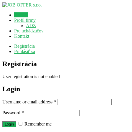
Domov
Profil firmy
ADZ
Pre uchádzačov
Kontakt
Registrácia
Prihlásiť sa
Registrácia
User registration is not enabled
Login
Username or email address
*
Password
*
Remember me