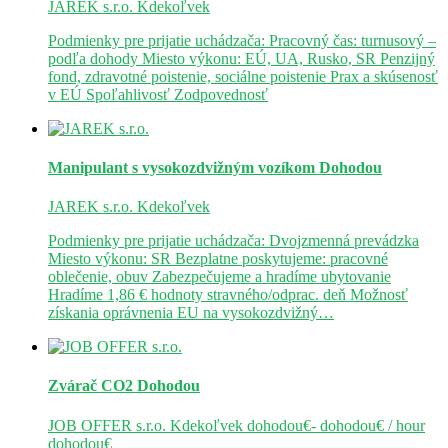
JAREK s.r.o.
Kdekoľvek
Podmienky pre prijatie uchádzača: Pracovný čas: turnusový –
podľa dohody Miesto výkonu: EÚ, UA, Rusko, SR Penzijný
fond, zdravotné poistenie, sociálne poistenie Prax a skúsenosť
v EÚ Spoľahlivosť Zodpovednosť
Manipulant s vysokozdvižným vozíkom
Dohodou
JAREK s.r.o.
Kdekoľvek
Podmienky pre prijatie uchádzača: Dvojzmenná prevádzka
Miesto výkonu: SR Bezplatne poskytujeme: pracovné
oblečenie, obuv Zabezpečujeme a hradíme ubytovanie
Hradíme 1,86 € hodnoty stravného/odprac. deň Možnosť
získania oprávnenia EU na vysokozdvižný…
Zvárač CO2
Dohodou
JOB OFFER s.r.o.
Kdekoľvek
dohodou€- dohodou€ / hour
dohodou€