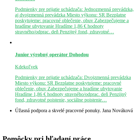
Podmienky pre prijatie uchádzača: Jednozmenná prevádzka,
aj dvojzmenná prevádzka Miesto výkonu: SR Bezplatne
poskytujeme: pracovné oblečenie, obuv Zabezpečujeme a
hradíme ubytovanie Hradíme 1,86 € hodnoty
stravného/odprac. deň Penzijný fond, zdravotné…
Junior výrobný operátor
Dohodou
Kdekoľvek
Podmienky pre prijatie uchádzača: Dvojzmenná prevádzka
Miesto výkonu: SR Bezplatne poskytujeme: pracovné
oblečenie, obuv Zabezpečujeme a hradíme ubytovanie
Hradíme 1,86 € hodnoty stravného/odprac. deň Penzijný
fond, zdravotné poistenie, sociálne poistenie…
Úžasná podpora a skvelé pracovné ponuky.
Jana Nováková
Pomôcky pri hľadaní práce