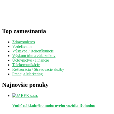
Top zamestnania
Zdravotníctvo
Vzdelávanie
Výstavba / Rekonštrukcie
Výskum trhu a zákazníkov
Účtovníctvo / Financie
Telekomunikácie
Reštaurácia / Stravovacie služby
Predaj a Marketing
Najnovšie ponuky
Vodič nákladného motorového vozidla
Dohodou