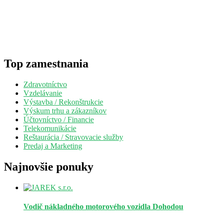
Top zamestnania
Zdravotníctvo
Vzdelávanie
Výstavba / Rekonštrukcie
Výskum trhu a zákazníkov
Účtovníctvo / Financie
Telekomunikácie
Reštaurácia / Stravovacie služby
Predaj a Marketing
Najnovšie ponuky
Vodič nákladného motorového vozidla
Dohodou