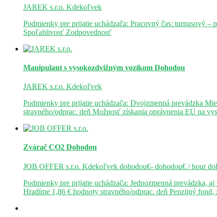
JAREK s.r.o.
Kdekoľvek
Podmienky pre prijatie uchádzača: Pracovný čas: turnusový – 
Spoľahlivosť Zodpovednosť
Manipulant s vysokozdvižným vozíkom
Dohodou
JAREK s.r.o.
Kdekoľvek
Podmienky pre prijatie uchádzača: Dvojzmenná prevádzka Mie
stravného/odprac. deň Možnosť získania oprávnenia EU na v
Zvárač CO2
Dohodou
JOB OFFER s.r.o.
Kdekoľvek
dohodou€- dohodou€ / hour
do
Podmienky pre prijatie uchádzača: Jednozmenná prevádzka, a
Hradíme 1,86 € hodnoty stravného/odprac. deň Penzijný fond