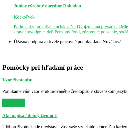
Junior výrobný operátor
Dohodou
Kdekoľvek
Podmienky pre prijatie uchádzača: Dvojzmenná prevádzka Mie
stravného/odprac. deň Penzijný fond, zdravotné poistenie, soci
Úžasná podpora a skvelé pracovné ponuky.
Jana Nováková
Pomôcky pri hľadaní práce
Vzor životopisu
Ponúkame vám vzor štrukturovaného životopisu v slovenskom jazyku. 
Viac info
Ako napísať dobrý životopis
Úlohou životopisu je predstaviť vás, vaše vzdelanie, doterajšiu kariér