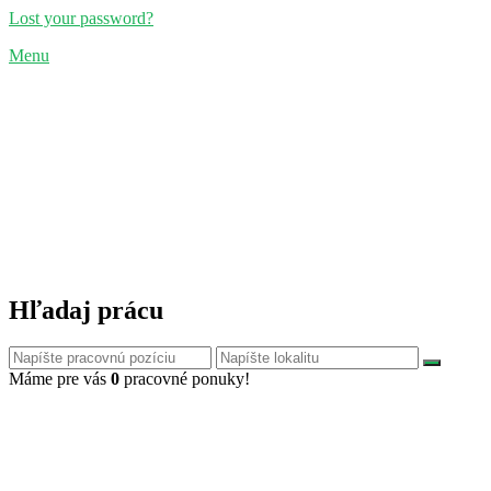
Lost your password?
Menu
Hľadaj prácu
Máme pre vás
0
pracovné ponuky!