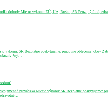
podľa dohody Miesto výkonu: EÚ, UA, Rusko, SR Penzijný fond, zdravo
sto výkonu: SR Bezplatne poskytujeme: pracovné oblečenie, obuv Za
ysokozdvižný…
hodou€
j dvojzmenná prevádzka Miesto výkonu: SR Bezplatne poskytujeme: pr
, zdravotné…