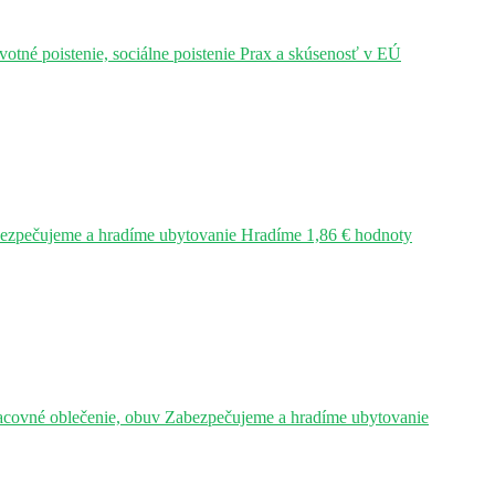
tné poistenie, sociálne poistenie Prax a skúsenosť v EÚ
bezpečujeme a hradíme ubytovanie Hradíme 1,86 € hodnoty
acovné oblečenie, obuv Zabezpečujeme a hradíme ubytovanie