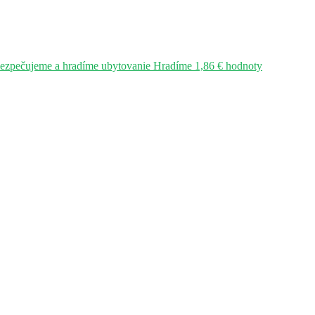
bezpečujeme a hradíme ubytovanie Hradíme 1,86 € hodnoty