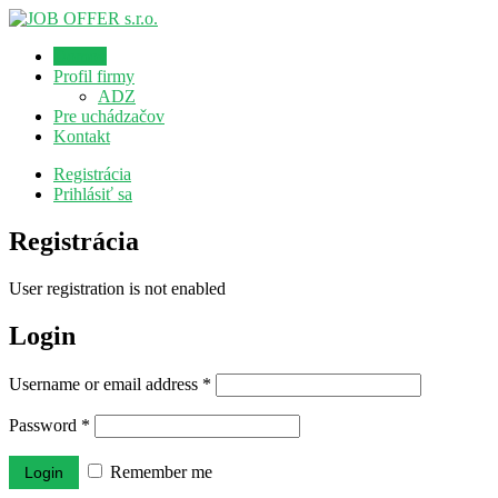
Domov
Profil firmy
ADZ
Pre uchádzačov
Kontakt
Registrácia
Prihlásiť sa
Registrácia
User registration is not enabled
Login
Username or email address
*
Password
*
Remember me