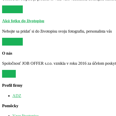
Viac info
Akú fotku do životopisu
Nebojte sa pridať si do životopisu svoju fotografiu, personalista vás
Viac info
O nás
Spoločnosť JOB OFFER s.r.o. vznikla v roku 2016 za účelom poskytov
Viac
Profil firmy
ADZ
Pomôcky
Vzor životopisu