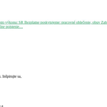
sto výkonu: SR Bezplatne poskytujeme: pracovné oblečenie, obuv Za
álne poistenie…
Inšpirujte sa,
u a