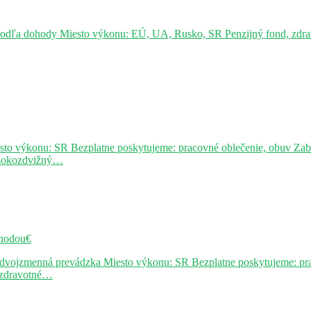
podľa dohody Miesto výkonu: EÚ, UA, Rusko, SR Penzijný fond, zdravo
sto výkonu: SR Bezplatne poskytujeme: pracovné oblečenie, obuv Za
ysokozdvižný…
hodou€
j dvojzmenná prevádzka Miesto výkonu: SR Bezplatne poskytujeme: pr
, zdravotné…