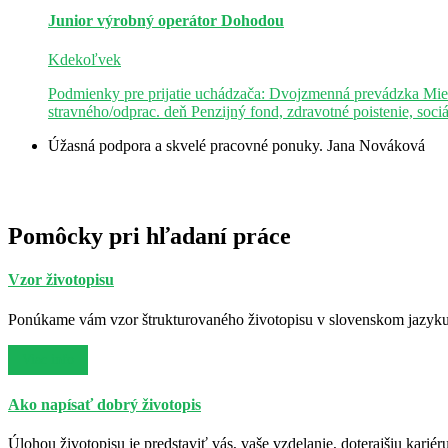
Junior výrobný operátor
Dohodou
Kdekoľvek
Podmienky pre prijatie uchádzača: Dvojzmenná prevádzka Mie
stravného/odprac. deň Penzijný fond, zdravotné poistenie, soci
Úžasná podpora a skvelé pracovné ponuky.
Jana Nováková
Pomôcky pri hľadaní práce
Vzor životopisu
Ponúkame vám vzor štrukturovaného životopisu v slovenskom jazyku. 
Viac info
Ako napísať dobrý životopis
Úlohou životopisu je predstaviť vás, vaše vzdelanie, doterajšiu kariér