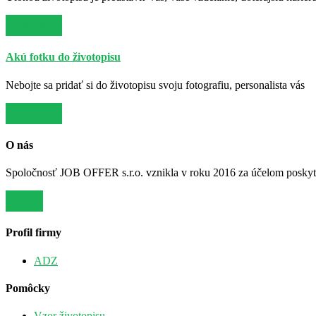
Viac info
Akú fotku do životopisu
Nebojte sa pridať si do životopisu svoju fotografiu, personalista vás
Viac info
O nás
Spoločnosť JOB OFFER s.r.o. vznikla v roku 2016 za účelom poskytov
Viac
Profil firmy
ADZ
Pomôcky
Vzor životopisu