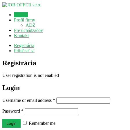
Domov
Profil firmy
ADZ
Pre uchádzačov
Kontakt
Registrácia
Prihlásiť sa
Registrácia
User registration is not enabled
Login
Username or email address
*
Password
*
Remember me