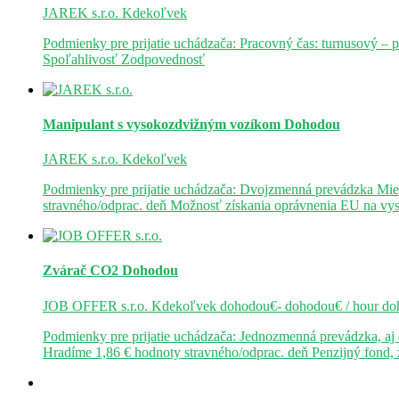
JAREK s.r.o.
Kdekoľvek
Podmienky pre prijatie uchádzača: Pracovný čas: turnusový – 
Spoľahlivosť Zodpovednosť
Manipulant s vysokozdvižným vozíkom
Dohodou
JAREK s.r.o.
Kdekoľvek
Podmienky pre prijatie uchádzača: Dvojzmenná prevádzka Mie
stravného/odprac. deň Možnosť získania oprávnenia EU na v
Zvárač CO2
Dohodou
JOB OFFER s.r.o.
Kdekoľvek
dohodou€- dohodou€ / hour
do
Podmienky pre prijatie uchádzača: Jednozmenná prevádzka, a
Hradíme 1,86 € hodnoty stravného/odprac. deň Penzijný fond