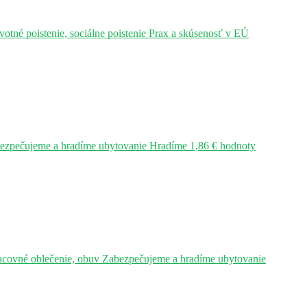
tné poistenie, sociálne poistenie Prax a skúsenosť v EÚ
bezpečujeme a hradíme ubytovanie Hradíme 1,86 € hodnoty
acovné oblečenie, obuv Zabezpečujeme a hradíme ubytovanie