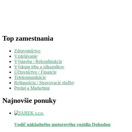
Top zamestnania
Zdravotníctvo
Vzdelávanie
Výstavba / Rekonštrukcie
Výskum trhu a zákazníkov
Účtovníctvo / Financie
Telekomunikácie
Reštaurácia / Stravovacie služby
Predaj a Marketing
Najnovšie ponuky
Vodič nákladného motorového vozidla
Dohodou