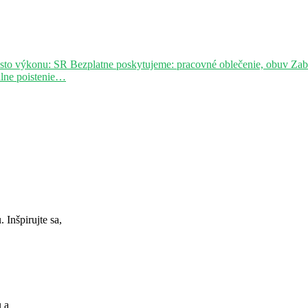
sto výkonu: SR Bezplatne poskytujeme: pracovné oblečenie, obuv Za
álne poistenie…
Inšpirujte sa,
u a