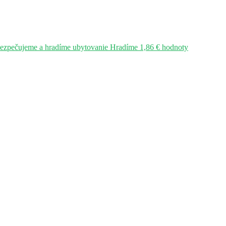
bezpečujeme a hradíme ubytovanie Hradíme 1,86 € hodnoty