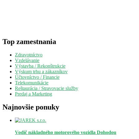
Top zamestnania
Zdravotníctvo
Vzdelávanie
Výstavba / Rekonštrukcie
Výskum trhu a zákazníkov
Účtovníctvo / Financie
Telekomunikácie
Reštaurácia / Stravovacie služby
Predaj a Marketing
Najnovšie ponuky
Vodič nákladného motorového vozidla
Dohodou