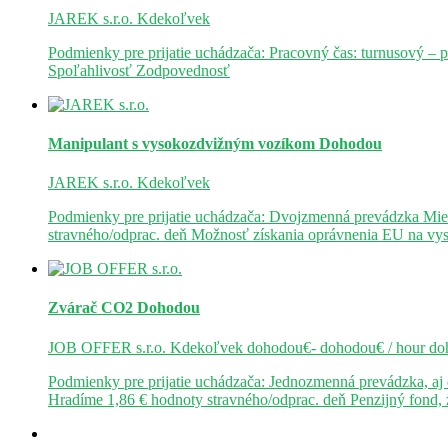
JAREK s.r.o.
Kdekoľvek
Podmienky pre prijatie uchádzača: Pracovný čas: turnusový – 
Spoľahlivosť Zodpovednosť
Manipulant s vysokozdvižným vozíkom
Dohodou
JAREK s.r.o.
Kdekoľvek
Podmienky pre prijatie uchádzača: Dvojzmenná prevádzka Mie
stravného/odprac. deň Možnosť získania oprávnenia EU na v
Zvárač CO2
Dohodou
JOB OFFER s.r.o.
Kdekoľvek
dohodou€- dohodou€ / hour
do
Podmienky pre prijatie uchádzača: Jednozmenná prevádzka, a
Hradíme 1,86 € hodnoty stravného/odprac. deň Penzijný fond