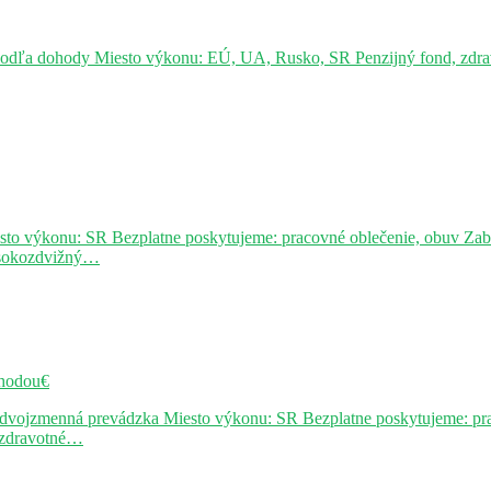
podľa dohody Miesto výkonu: EÚ, UA, Rusko, SR Penzijný fond, zdravo
sto výkonu: SR Bezplatne poskytujeme: pracovné oblečenie, obuv Za
ysokozdvižný…
hodou€
j dvojzmenná prevádzka Miesto výkonu: SR Bezplatne poskytujeme: pr
, zdravotné…