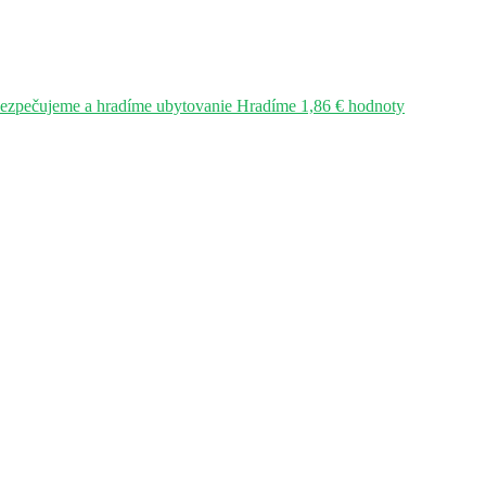
bezpečujeme a hradíme ubytovanie Hradíme 1,86 € hodnoty