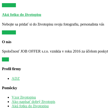
Viac info
Akú fotku do životopisu
Nebojte sa pridať si do životopisu svoju fotografiu, personalista vás
Viac info
O nás
Spoločnosť JOB OFFER s.r.o. vznikla v roku 2016 za účelom poskytov
Viac
Profil firmy
ADZ
Pomôcky
Vzor životopisu
Ako napísať dobrý životopis
Akú fotku do životopisu