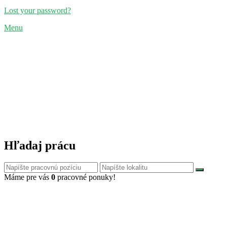
Lost your password?
Menu
Hľadaj prácu
Máme pre vás
0
pracovné ponuky!