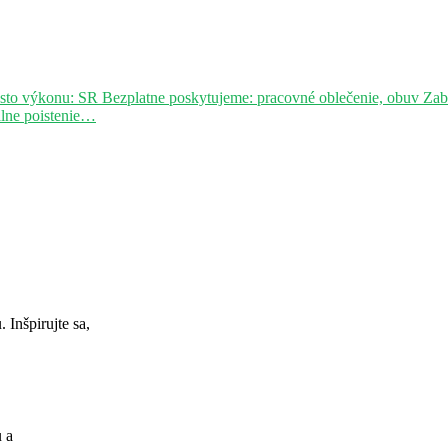
sto výkonu: SR Bezplatne poskytujeme: pracovné oblečenie, obuv Za
álne poistenie…
Inšpirujte sa,
u a