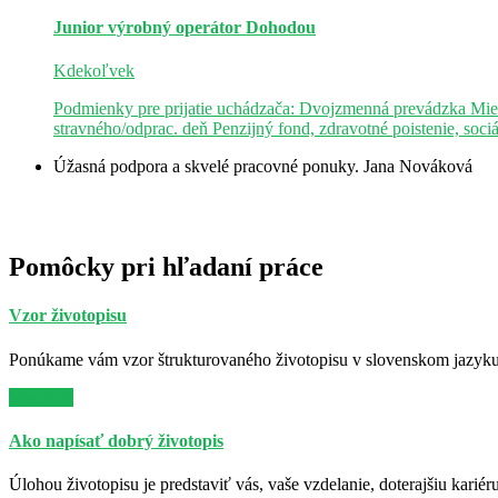
Junior výrobný operátor
Dohodou
Kdekoľvek
Podmienky pre prijatie uchádzača: Dvojzmenná prevádzka Mie
stravného/odprac. deň Penzijný fond, zdravotné poistenie, soci
Úžasná podpora a skvelé pracovné ponuky.
Jana Nováková
Pomôcky pri hľadaní práce
Vzor životopisu
Ponúkame vám vzor štrukturovaného životopisu v slovenskom jazyku. 
Viac info
Ako napísať dobrý životopis
Úlohou životopisu je predstaviť vás, vaše vzdelanie, doterajšiu kariér