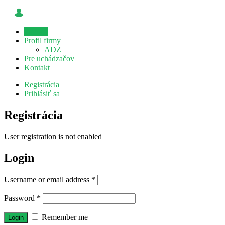
Domov
Profil firmy
ADZ
Pre uchádzačov
Kontakt
Registrácia
Prihlásiť sa
Registrácia
User registration is not enabled
Login
Username or email address
*
Password
*
Remember me