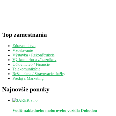
Top zamestnania
Zdravotníctvo
Vzdelávanie
Výstavba / Rekonštrukcie
Výskum trhu a zákazníkov
Účtovníctvo / Financie
Telekomunikácie
Reštaurácia / Stravovacie služby
Predaj a Marketing
Najnovšie ponuky
Vodič nákladného motorového vozidla
Dohodou