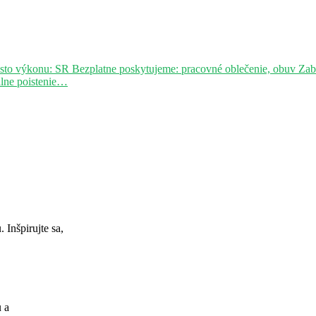
sto výkonu: SR Bezplatne poskytujeme: pracovné oblečenie, obuv Za
álne poistenie…
Inšpirujte sa,
u a