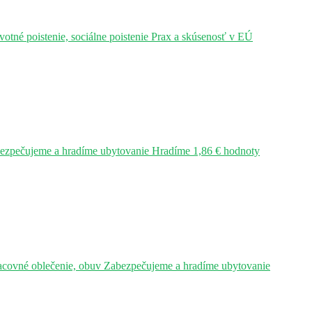
tné poistenie, sociálne poistenie Prax a skúsenosť v EÚ
bezpečujeme a hradíme ubytovanie Hradíme 1,86 € hodnoty
acovné oblečenie, obuv Zabezpečujeme a hradíme ubytovanie