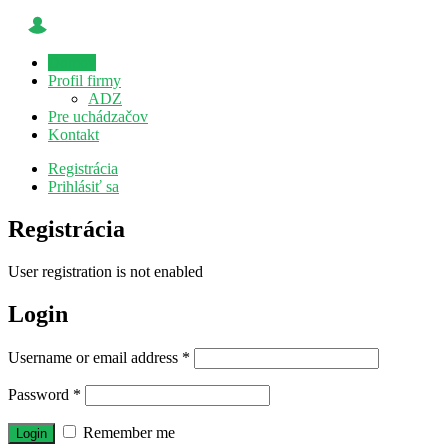
Domov
Profil firmy
ADZ
Pre uchádzačov
Kontakt
Registrácia
Prihlásiť sa
Registrácia
User registration is not enabled
Login
Username or email address
*
Password
*
Remember me