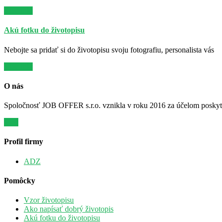
Viac info
Akú fotku do životopisu
Nebojte sa pridať si do životopisu svoju fotografiu, personalista vás
Viac info
O nás
Spoločnosť JOB OFFER s.r.o. vznikla v roku 2016 za účelom poskytov
Viac
Profil firmy
ADZ
Pomôcky
Vzor životopisu
Ako napísať dobrý životopis
Akú fotku do životopisu