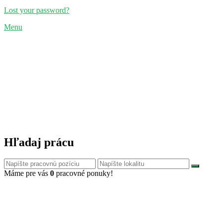
Lost your password?
Menu
Hľadaj prácu
Máme pre vás
0
pracovné ponuky!