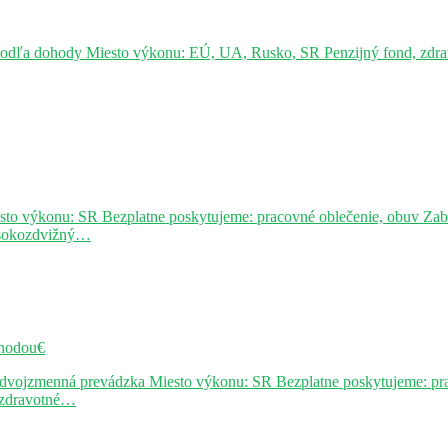
podľa dohody Miesto výkonu: EÚ, UA, Rusko, SR Penzijný fond, zdravo
sto výkonu: SR Bezplatne poskytujeme: pracovné oblečenie, obuv Za
ysokozdvižný…
hodou€
j dvojzmenná prevádzka Miesto výkonu: SR Bezplatne poskytujeme: pr
, zdravotné…