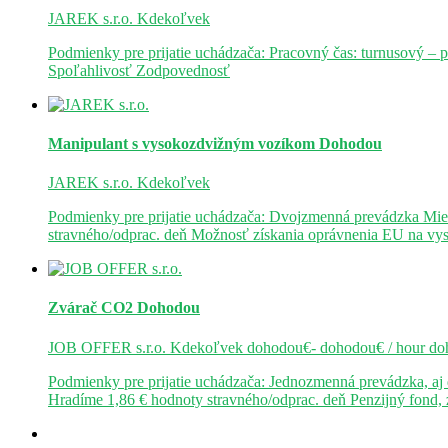
JAREK s.r.o.
Kdekoľvek
Podmienky pre prijatie uchádzača: Pracovný čas: turnusový – 
Spoľahlivosť Zodpovednosť
Manipulant s vysokozdvižným vozíkom
Dohodou
JAREK s.r.o.
Kdekoľvek
Podmienky pre prijatie uchádzača: Dvojzmenná prevádzka Mie
stravného/odprac. deň Možnosť získania oprávnenia EU na v
Zvárač CO2
Dohodou
JOB OFFER s.r.o.
Kdekoľvek
dohodou€- dohodou€ / hour
do
Podmienky pre prijatie uchádzača: Jednozmenná prevádzka, a
Hradíme 1,86 € hodnoty stravného/odprac. deň Penzijný fond