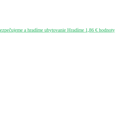
bezpečujeme a hradíme ubytovanie Hradíme 1,86 € hodnoty