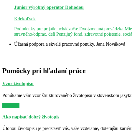
Junior výrobný operátor
Dohodou
Kdekoľvek
Podmienky pre prijatie uchádzača: Dvojzmenná prevádzka Mie
stravného/odprac. deň Penzijný fond, zdravotné poistenie, soci
Úžasná podpora a skvelé pracovné ponuky.
Jana Nováková
Pomôcky pri hľadaní práce
Vzor životopisu
Ponúkame vám vzor štrukturovaného životopisu v slovenskom jazyku. 
Viac info
Ako napísať dobrý životopis
Úlohou životopisu je predstaviť vás, vaše vzdelanie, doterajšiu kariér