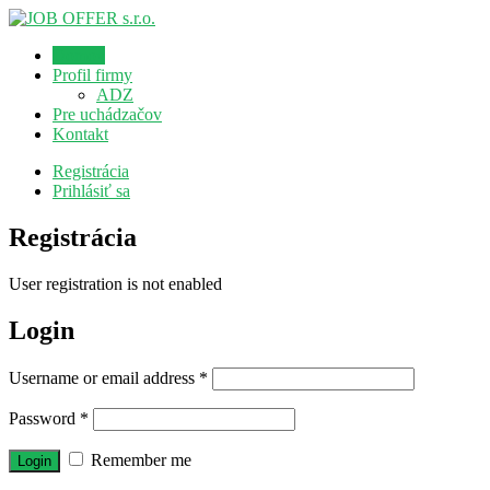
Domov
Profil firmy
ADZ
Pre uchádzačov
Kontakt
Registrácia
Prihlásiť sa
Registrácia
User registration is not enabled
Login
Username or email address
*
Password
*
Remember me