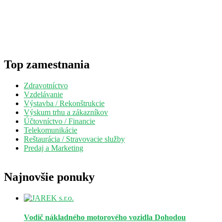
Top zamestnania
Zdravotníctvo
Vzdelávanie
Výstavba / Rekonštrukcie
Výskum trhu a zákazníkov
Účtovníctvo / Financie
Telekomunikácie
Reštaurácia / Stravovacie služby
Predaj a Marketing
Najnovšie ponuky
Vodič nákladného motorového vozidla
Dohodou