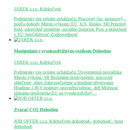
JAREK s.r.o.
Kdekoľvek
Podmienky pre prijatie uchádzača: Pracovný čas: turnusový –
podľa dohody Miesto výkonu: EÚ, UA, Rusko, SR Penzijný
fond, zdravotné poistenie, sociálne poistenie Prax a skúsenosť
v EÚ Spoľahlivosť Zodpovednosť
Manipulant s vysokozdvižným vozíkom
Dohodou
JAREK s.r.o.
Kdekoľvek
Podmienky pre prijatie uchádzača: Dvojzmenná prevádzka
Miesto výkonu: SR Bezplatne poskytujeme: pracovné
oblečenie, obuv Zabezpečujeme a hradíme ubytovanie
Hradíme 1,86 € hodnoty stravného/odprac. deň Možnosť
získania oprávnenia EU na vysokozdvižný…
Zvárač CO2
Dohodou
JOB OFFER s.r.o.
Kdekoľvek
dohodou€- dohodou€ / hour
dohodou€