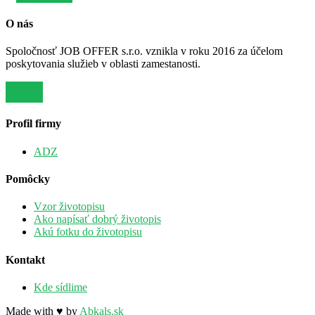
O nás
Spoločnosť JOB OFFER s.r.o. vznikla v roku 2016 za účelom
poskytovania služieb v oblasti zamestanosti.
Viac
Profil firmy
ADZ
Pomôcky
Vzor životopisu
Ako napísať dobrý životopis
Akú fotku do životopisu
Kontakt
Kde sídlime
Made with ♥ by
Abkals.sk