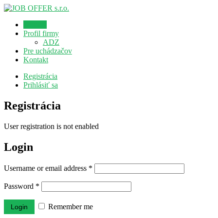
Domov
Profil firmy
ADZ
Pre uchádzačov
Kontakt
Registrácia
Prihlásiť sa
Registrácia
User registration is not enabled
Login
Username or email address
*
Password
*
Remember me