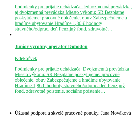
Podmienky pre prijatie uchádzača: Jednozmenná prevádzka,
aj dvojzmenná prevádzka Miesto výkonu: SR Bezplatne
poskytujeme: pracovné oblečenie, obuv Zabezpečujeme a
hradíme ubytovanie Hradíme 1,86 € hodnoty
stravného/odprac. deň Penzijný fond, zdravotné…
Junior výrobný operátor
Dohodou
Kdekoľvek
Podmienky pre prijatie uchádzača: Dvojzmenná prevádzka
Miesto výkonu: SR Bezplatne poskytujeme: pracovné
oblečenie, obuv Zabezpečujeme a hradíme ubytovanie
Hradíme 1,86 € hodnoty stravného/odprac. deň Penzijný
fond, zdravotné poistenie, sociálne poistenie…
Úžasná podpora a skvelé pracovné ponuky.
Jana Nováková