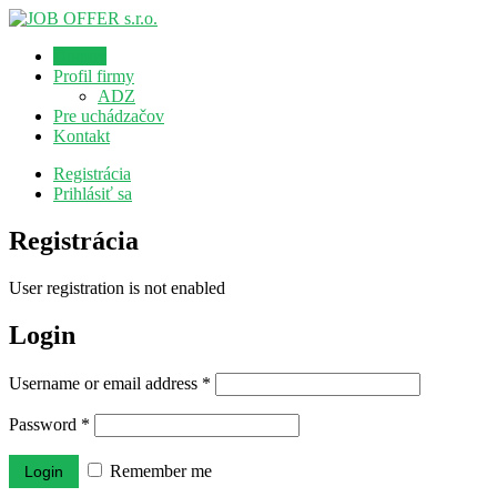
Domov
Profil firmy
ADZ
Pre uchádzačov
Kontakt
Registrácia
Prihlásiť sa
Registrácia
User registration is not enabled
Login
Username or email address
*
Password
*
Remember me