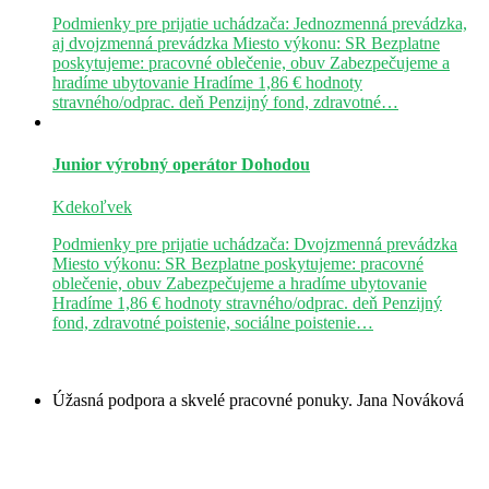
Podmienky pre prijatie uchádzača: Jednozmenná prevádzka,
aj dvojzmenná prevádzka Miesto výkonu: SR Bezplatne
poskytujeme: pracovné oblečenie, obuv Zabezpečujeme a
hradíme ubytovanie Hradíme 1,86 € hodnoty
stravného/odprac. deň Penzijný fond, zdravotné…
Junior výrobný operátor
Dohodou
Kdekoľvek
Podmienky pre prijatie uchádzača: Dvojzmenná prevádzka
Miesto výkonu: SR Bezplatne poskytujeme: pracovné
oblečenie, obuv Zabezpečujeme a hradíme ubytovanie
Hradíme 1,86 € hodnoty stravného/odprac. deň Penzijný
fond, zdravotné poistenie, sociálne poistenie…
Úžasná podpora a skvelé pracovné ponuky.
Jana Nováková