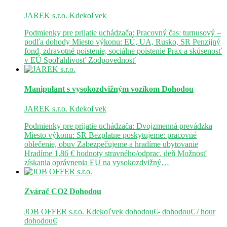
JAREK s.r.o.
Kdekoľvek
Podmienky pre prijatie uchádzača: Pracovný čas: turnusový –
podľa dohody Miesto výkonu: EÚ, UA, Rusko, SR Penzijný
fond, zdravotné poistenie, sociálne poistenie Prax a skúsenosť
v EÚ Spoľahlivosť Zodpovednosť
Manipulant s vysokozdvižným vozíkom
Dohodou
JAREK s.r.o.
Kdekoľvek
Podmienky pre prijatie uchádzača: Dvojzmenná prevádzka
Miesto výkonu: SR Bezplatne poskytujeme: pracovné
oblečenie, obuv Zabezpečujeme a hradíme ubytovanie
Hradíme 1,86 € hodnoty stravného/odprac. deň Možnosť
získania oprávnenia EU na vysokozdvižný…
Zvárač CO2
Dohodou
JOB OFFER s.r.o.
Kdekoľvek
dohodou€- dohodou€ / hour
dohodou€