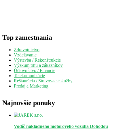
Top zamestnania
Zdravotníctvo
Vzdelávanie
Výstavba / Rekonštrukcie
Výskum trhu a zákazníkov
Účtovníctvo / Financie
Telekomunikácie
Reštaurácia / Stravovacie služby
Predaj a Marketing
Najnovšie ponuky
Vodič nákladného motorového vozidla
Dohodou