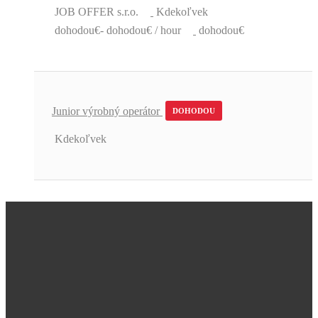
JOB OFFER s.r.o.
Kdekoľvek
dohodou€- dohodou€ / hour
dohodou€
Junior výrobný operátor
DOHODOU
Kdekoľvek
Úžasná podpora a skvelé pracovné
ponuky.