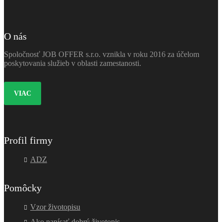
O nás
Spoločnosť JOB OFFER s.r.o. vznikla v roku 2016 za účelom
poskytovania služieb v oblasti zamestanosti.
VIAC
Profil firmy
ADZ
Pomôcky
Vzor životopisu
Ako napísať dobrý životopis