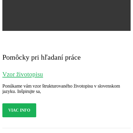
Jana Nováková
Pomôcky pri hľadaní práce
Vzor životopisu
Ponúkame vám vzor štrukturovaného životopisu v slovenskom
jazyku. Inšpirujte sa,
VIAC INFO