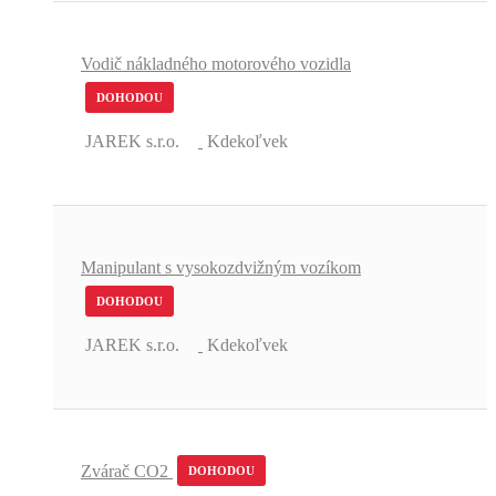
Vodič nákladného motorového vozidla
DOHODOU
JAREK s.r.o.
Kdekoľvek
Manipulant s vysokozdvižným vozíkom
DOHODOU
JAREK s.r.o.
Kdekoľvek
Zvárač CO2
DOHODOU