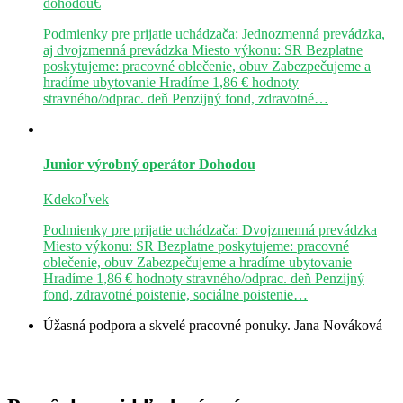
dohodou€
Podmienky pre prijatie uchádzača: Jednozmenná prevádzka,
aj dvojzmenná prevádzka Miesto výkonu: SR Bezplatne
poskytujeme: pracovné oblečenie, obuv Zabezpečujeme a
hradíme ubytovanie Hradíme 1,86 € hodnoty
stravného/odprac. deň Penzijný fond, zdravotné…
Junior výrobný operátor
Dohodou
Kdekoľvek
Podmienky pre prijatie uchádzača: Dvojzmenná prevádzka
Miesto výkonu: SR Bezplatne poskytujeme: pracovné
oblečenie, obuv Zabezpečujeme a hradíme ubytovanie
Hradíme 1,86 € hodnoty stravného/odprac. deň Penzijný
fond, zdravotné poistenie, sociálne poistenie…
Úžasná podpora a skvelé pracovné ponuky.
Jana Nováková