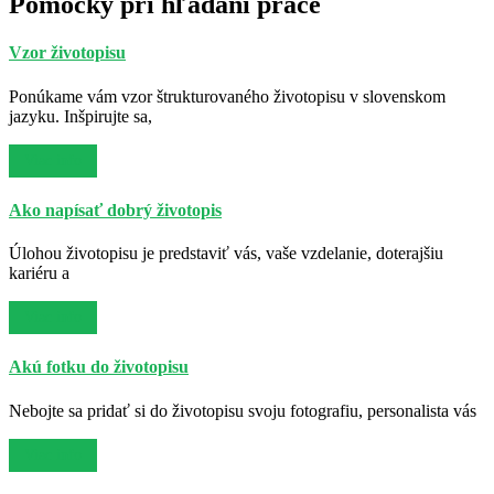
Pomôcky pri hľadaní práce
Vzor životopisu
Ponúkame vám vzor štrukturovaného životopisu v slovenskom
jazyku. Inšpirujte sa,
Viac info
Ako napísať dobrý životopis
Úlohou životopisu je predstaviť vás, vaše vzdelanie, doterajšiu
kariéru a
Viac info
Akú fotku do životopisu
Nebojte sa pridať si do životopisu svoju fotografiu, personalista vás
Viac info