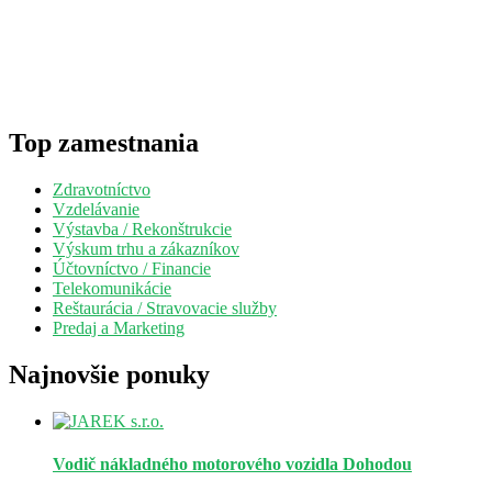
Top zamestnania
Zdravotníctvo
Vzdelávanie
Výstavba / Rekonštrukcie
Výskum trhu a zákazníkov
Účtovníctvo / Financie
Telekomunikácie
Reštaurácia / Stravovacie služby
Predaj a Marketing
Najnovšie ponuky
Vodič nákladného motorového vozidla
Dohodou