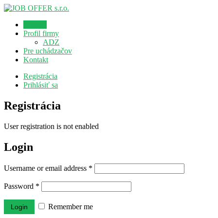
Domov
Profil firmy
ADZ
Pre uchádzačov
Kontakt
Registrácia
Prihlásiť sa
Registrácia
User registration is not enabled
Login
Username or email address
*
Password
*
Remember me