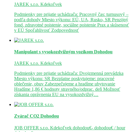
JAREK s.r.o.
Kdekoľvek
Podmienky pre prijatie uchádzača: Pracovný čas: turnusový –
podľa dohody Miesto výkonu: EÚ, UA, Rusko, SR Penzijný
fond, zdravotné poistenie, sociálne poistenie Prax a skúsenosť
v EÚ Spoľahlivosť Zodpovednosť
Manipulant s vysokozdvižným vozíkom
Dohodou
JAREK s.r.o.
Kdekoľvek
Podmienky pre prijatie uchádzača: Dvojzmenná prevádzka
Miesto výkonu: SR Bezplatne poskytujeme: pracovné
oblečenie, obuv Zabezpečujeme a hradíme ubytovanie
Hradíme 1,86 € hodnoty stravného/odprac. deň Možnosť
získania oprávnenia EU na vysokozdvižný…
Zvárač CO2
Dohodou
JOB OFFER s.r.o.
Kdekoľvek
dohodou€- dohodou€ / hour