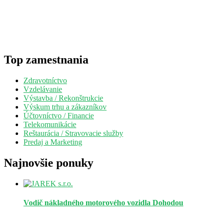
Top zamestnania
Zdravotníctvo
Vzdelávanie
Výstavba / Rekonštrukcie
Výskum trhu a zákazníkov
Účtovníctvo / Financie
Telekomunikácie
Reštaurácia / Stravovacie služby
Predaj a Marketing
Najnovšie ponuky
Vodič nákladného motorového vozidla
Dohodou