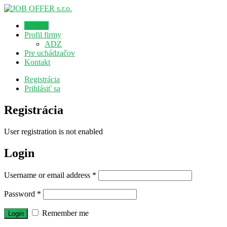
Domov
Profil firmy
ADZ
Pre uchádzačov
Kontakt
Registrácia
Prihlásiť sa
Registrácia
User registration is not enabled
Login
Username or email address
*
Password
*
Remember me