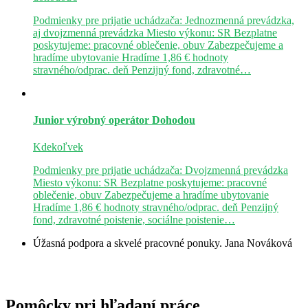
Podmienky pre prijatie uchádzača: Jednozmenná prevádzka,
aj dvojzmenná prevádzka Miesto výkonu: SR Bezplatne
poskytujeme: pracovné oblečenie, obuv Zabezpečujeme a
hradíme ubytovanie Hradíme 1,86 € hodnoty
stravného/odprac. deň Penzijný fond, zdravotné…
Junior výrobný operátor
Dohodou
Kdekoľvek
Podmienky pre prijatie uchádzača: Dvojzmenná prevádzka
Miesto výkonu: SR Bezplatne poskytujeme: pracovné
oblečenie, obuv Zabezpečujeme a hradíme ubytovanie
Hradíme 1,86 € hodnoty stravného/odprac. deň Penzijný
fond, zdravotné poistenie, sociálne poistenie…
Úžasná podpora a skvelé pracovné ponuky.
Jana Nováková
Pomôcky pri hľadaní práce