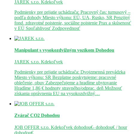
JAREK s.r.o.
Kdekoľvek
Podmienky pre prijatie uchádzača: Pracovný čas: turnusový –
podľa dohody Miesto výkonu: EÚ, UA, Rusko, SR Penzijný
fond, zdravotné poistenie, sociálne poistenie Prax a skúsenosť
v EÚ Spoľahlivosť Zodpovednosť
Manipulant s vysokozdvižným vozíkom
Dohodou
JAREK s.r.o.
Kdekoľvek
Podmienky pre prijatie uchádzača: Dvojzmenná prevádzka
Miesto výkonu: SR Bezplatne poskytujeme: pracovné
oblečenie, obuv Zabezpečujeme a hradíme ubytovanie
Hradíme 1,86 € hodnoty stravného/odprac. deň Možnosť
získania oprávnenia EU na vysokozdvižný…
Zvárač CO2
Dohodou
JOB OFFER s.r.o.
Kdekoľvek
dohodou€- dohodou€ / hour
dohodou€