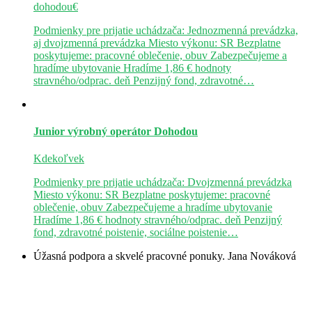
dohodou€
Podmienky pre prijatie uchádzača: Jednozmenná prevádzka,
aj dvojzmenná prevádzka Miesto výkonu: SR Bezplatne
poskytujeme: pracovné oblečenie, obuv Zabezpečujeme a
hradíme ubytovanie Hradíme 1,86 € hodnoty
stravného/odprac. deň Penzijný fond, zdravotné…
Junior výrobný operátor
Dohodou
Kdekoľvek
Podmienky pre prijatie uchádzača: Dvojzmenná prevádzka
Miesto výkonu: SR Bezplatne poskytujeme: pracovné
oblečenie, obuv Zabezpečujeme a hradíme ubytovanie
Hradíme 1,86 € hodnoty stravného/odprac. deň Penzijný
fond, zdravotné poistenie, sociálne poistenie…
Úžasná podpora a skvelé pracovné ponuky.
Jana Nováková