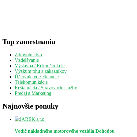
Top zamestnania
Zdravotníctvo
Vzdelávanie
Výstavba / Rekonštrukcie
Výskum trhu a zákazníkov
Účtovníctvo / Financie
Telekomunikácie
Reštaurácia / Stravovacie služby
Predaj a Marketing
Najnovšie ponuky
Vodič nákladného motorového vozidla
Dohodou