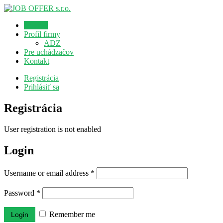
Domov
Profil firmy
ADZ
Pre uchádzačov
Kontakt
Registrácia
Prihlásiť sa
Registrácia
User registration is not enabled
Login
Username or email address
*
Password
*
Remember me