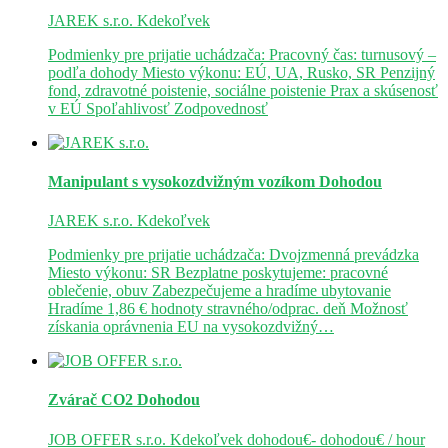
JAREK s.r.o.
Kdekoľvek
Podmienky pre prijatie uchádzača: Pracovný čas: turnusový –
podľa dohody Miesto výkonu: EÚ, UA, Rusko, SR Penzijný
fond, zdravotné poistenie, sociálne poistenie Prax a skúsenosť
v EÚ Spoľahlivosť Zodpovednosť
Manipulant s vysokozdvižným vozíkom
Dohodou
JAREK s.r.o.
Kdekoľvek
Podmienky pre prijatie uchádzača: Dvojzmenná prevádzka
Miesto výkonu: SR Bezplatne poskytujeme: pracovné
oblečenie, obuv Zabezpečujeme a hradíme ubytovanie
Hradíme 1,86 € hodnoty stravného/odprac. deň Možnosť
získania oprávnenia EU na vysokozdvižný…
Zvárač CO2
Dohodou
JOB OFFER s.r.o.
Kdekoľvek
dohodou€- dohodou€ / hour