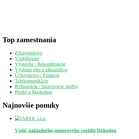
Top zamestnania
Zdravotníctvo
Vzdelávanie
Výstavba / Rekonštrukcie
Výskum trhu a zákazníkov
Účtovníctvo / Financie
Telekomunikácie
Reštaurácia / Stravovacie služby
Predaj a Marketing
Najnovšie ponuky
Vodič nákladného motorového vozidla
Dohodou