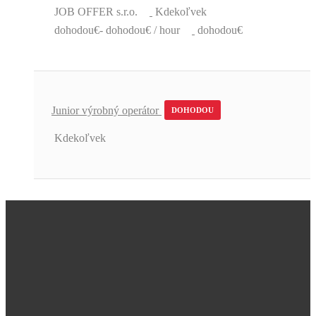
JOB OFFER s.r.o.
Kdekoľvek
dohodou€- dohodou€ / hour
dohodou€
Junior výrobný operátor
DOHODOU
Kdekoľvek
Úžasná podpora a skvelé pracovné
ponuky.