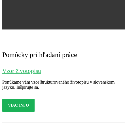
Jana Nováková
Pomôcky pri hľadaní práce
Vzor životopisu
Ponúkame vám vzor štrukturovaného životopisu v slovenskom
jazyku. Inšpirujte sa,
VIAC INFO