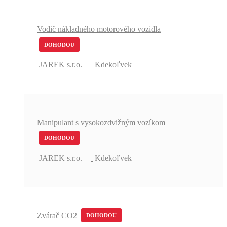
Vodič nákladného motorového vozidla
DOHODOU
JAREK s.r.o.
Kdekoľvek
Manipulant s vysokozdvižným vozíkom
DOHODOU
JAREK s.r.o.
Kdekoľvek
Zvárač CO2
DOHODOU