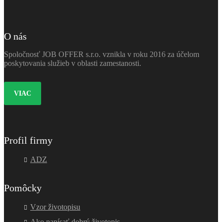
O nás
Spoločnosť JOB OFFER s.r.o. vznikla v roku 2016 za účelom
poskytovania služieb v oblasti zamestanosti.
VIAC
Profil firmy
ADZ
Pomôcky
Vzor životopisu
Ako napísať dobrý životopis