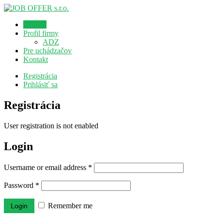
Domov
Profil firmy
ADZ
Pre uchádzačov
Kontakt
Registrácia
Prihlásiť sa
Registrácia
User registration is not enabled
Login
Username or email address
*
Password
*
Remember me