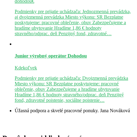
dohodou€
Podmienky pre prijatie uchádzača: Jednozmenná prevádzka,
aj dvojzmenná prevádzka Miesto výkonu: SR Bezplatne
poskytujeme: pracovné oblečenie, obuv Zabezpečujeme a
hradíme ubytovanie Hradíme 1,86 € hodnoty
stravného/odprac. deň Penzijný fond, zdravotné…
Junior výrobný operátor
Dohodou
Kdekoľvek
Podmienky pre prijatie uchádzača: Dvojzmenná prevádzka
Miesto výkonu: SR Bezplatne poskytujeme: pracovné
oblečenie, obuv Zabezpečujeme a hradíme ubytovanie
Hradíme 1,86 € hodnoty stravného/odprac. deň Penzijný
fond, zdravotné poistenie, sociálne poistenie…
Úžasná podpora a skvelé pracovné ponuky.
Jana Nováková