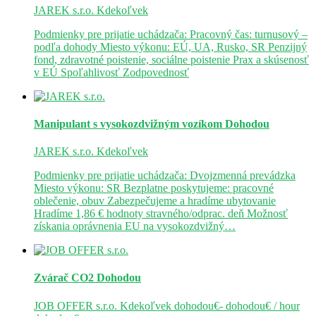
JAREK s.r.o.
Kdekoľvek
Podmienky pre prijatie uchádzača: Pracovný čas: turnusový –
podľa dohody Miesto výkonu: EÚ, UA, Rusko, SR Penzijný
fond, zdravotné poistenie, sociálne poistenie Prax a skúsenosť
v EÚ Spoľahlivosť Zodpovednosť
Manipulant s vysokozdvižným vozíkom
Dohodou
JAREK s.r.o.
Kdekoľvek
Podmienky pre prijatie uchádzača: Dvojzmenná prevádzka
Miesto výkonu: SR Bezplatne poskytujeme: pracovné
oblečenie, obuv Zabezpečujeme a hradíme ubytovanie
Hradíme 1,86 € hodnoty stravného/odprac. deň Možnosť
získania oprávnenia EU na vysokozdvižný…
Zvárač CO2
Dohodou
JOB OFFER s.r.o.
Kdekoľvek
dohodou€- dohodou€ / hour