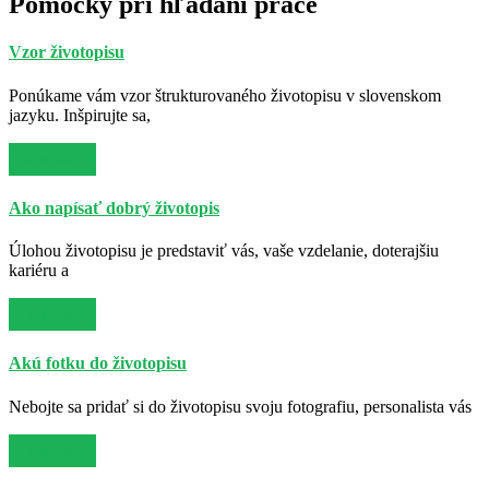
Pomôcky pri hľadaní práce
Vzor životopisu
Ponúkame vám vzor štrukturovaného životopisu v slovenskom
jazyku. Inšpirujte sa,
Viac info
Ako napísať dobrý životopis
Úlohou životopisu je predstaviť vás, vaše vzdelanie, doterajšiu
kariéru a
Viac info
Akú fotku do životopisu
Nebojte sa pridať si do životopisu svoju fotografiu, personalista vás
Viac info