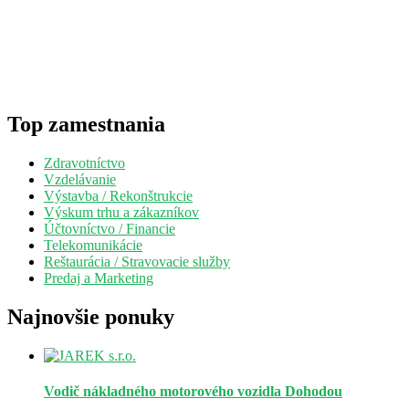
Top zamestnania
Zdravotníctvo
Vzdelávanie
Výstavba / Rekonštrukcie
Výskum trhu a zákazníkov
Účtovníctvo / Financie
Telekomunikácie
Reštaurácia / Stravovacie služby
Predaj a Marketing
Najnovšie ponuky
Vodič nákladného motorového vozidla
Dohodou