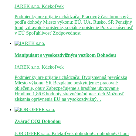
JAREK s.r.o.
Kdekoľvek
Podmienky pre prijatie uchádzača: Pracovný čas: turnusový –
podľa dohody Miesto výkonu: EÚ, UA, Rusko, SR Penzijný
fond, zdravotné poistenie, sociálne poistenie Prax a skúsenosť
v EÚ Spoľahlivosť Zodpovednosť
Manipulant s vysokozdvižným vozíkom
Dohodou
JAREK s.r.o.
Kdekoľvek
Podmienky pre prijatie uchádzača: Dvojzmenná prevádzka
Miesto výkonu: SR Bezplatne poskytujeme: pracovné
oblečenie, obuv Zabezpečujeme a hradíme ubytovanie
Hradíme 1,86 € hodnoty stravného/odprac. deň Možnosť
získania oprávnenia EU na vysokozdvižný…
Zvárač CO2
Dohodou
JOB OFFER s.r.o.
Kdekoľvek
dohodou€- dohodou€ / hour