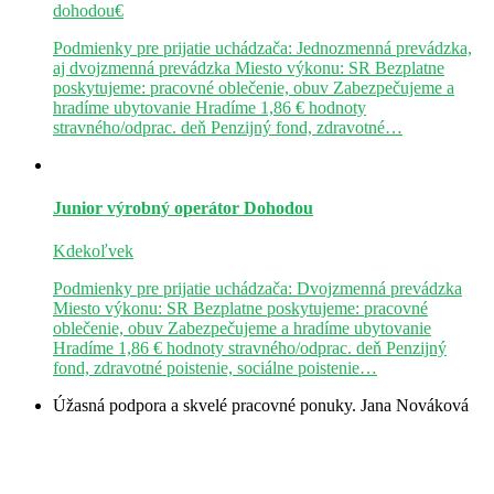
dohodou€
Podmienky pre prijatie uchádzača: Jednozmenná prevádzka,
aj dvojzmenná prevádzka Miesto výkonu: SR Bezplatne
poskytujeme: pracovné oblečenie, obuv Zabezpečujeme a
hradíme ubytovanie Hradíme 1,86 € hodnoty
stravného/odprac. deň Penzijný fond, zdravotné…
Junior výrobný operátor
Dohodou
Kdekoľvek
Podmienky pre prijatie uchádzača: Dvojzmenná prevádzka
Miesto výkonu: SR Bezplatne poskytujeme: pracovné
oblečenie, obuv Zabezpečujeme a hradíme ubytovanie
Hradíme 1,86 € hodnoty stravného/odprac. deň Penzijný
fond, zdravotné poistenie, sociálne poistenie…
Úžasná podpora a skvelé pracovné ponuky.
Jana Nováková