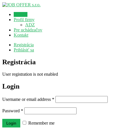
Domov
Profil firmy
ADZ
Pre uchádzačov
Kontakt
Registrácia
Prihlásiť sa
Registrácia
User registration is not enabled
Login
Username or email address
*
Password
*
Remember me