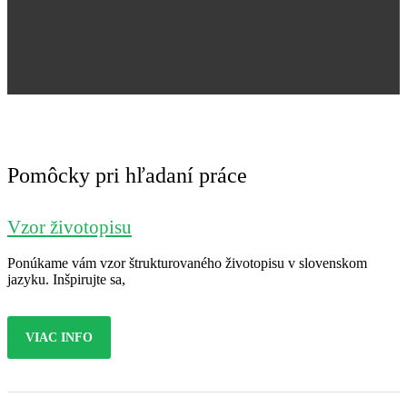
Jana Nováková
Pomôcky pri hľadaní práce
Vzor životopisu
Ponúkame vám vzor štrukturovaného životopisu v slovenskom
jazyku. Inšpirujte sa,
VIAC INFO