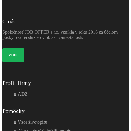
O nás
Spoločnosť JOB OFFER s.r.o. vznikla v roku 2016 za účelom
poskytovania služieb v oblasti zamestanosti.
VIAC
Profil firmy
ADZ
Pomôcky
Vzor životopisu
Ako napísať dobrý životopis