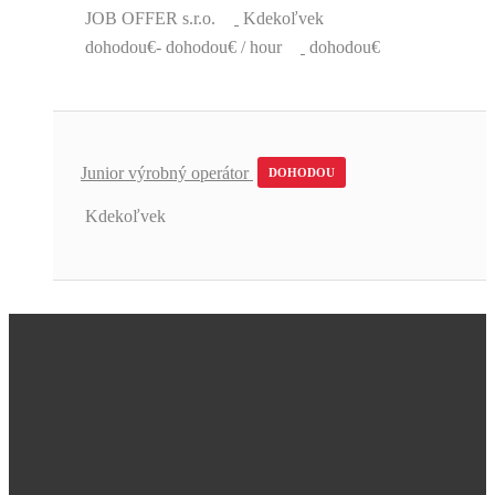
JOB OFFER s.r.o.
Kdekoľvek
dohodou€- dohodou€ / hour
dohodou€
Junior výrobný operátor
DOHODOU
Kdekoľvek
Úžasná podpora a skvelé pracovné
ponuky.