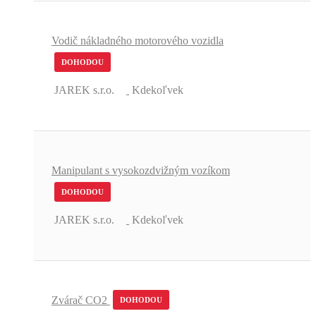
Vodič nákladného motorového vozidla
DOHODOU
JAREK s.r.o.
Kdekoľvek
Manipulant s vysokozdvižným vozíkom
DOHODOU
JAREK s.r.o.
Kdekoľvek
Zvárač CO2
DOHODOU