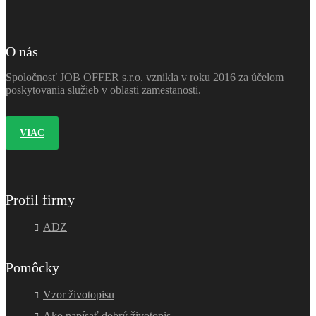
O nás
Spoločnosť JOB OFFER s.r.o. vznikla v roku 2016 za účelom
poskytovania služieb v oblasti zamestanosti.
VIAC
Profil firmy
ADZ
Pomôcky
Vzor životopisu
Ako napísať dobrý životopis