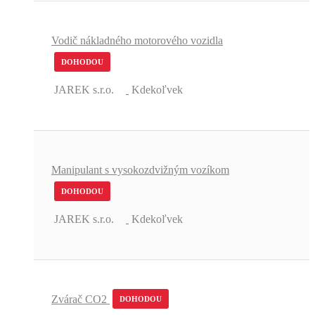
Vodič nákladného motorového vozidla
DOHODOU
JAREK s.r.o.
Kdekoľvek
Manipulant s vysokozdvižným vozíkom
DOHODOU
JAREK s.r.o.
Kdekoľvek
Zvárač CO2
DOHODOU