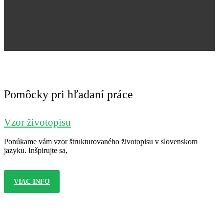
Jana Nováková
Pomôcky pri hľadaní práce
Vzor životopisu
Ponúkame vám vzor štrukturovaného životopisu v slovenskom
jazyku. Inšpirujte sa,
VIAC INFO