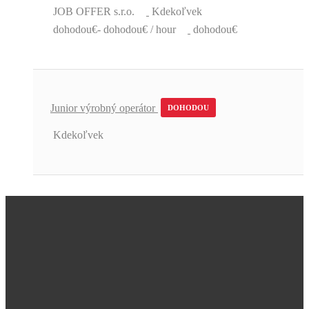
JOB OFFER s.r.o.
Kdekoľvek
dohodou€- dohodou€ / hour
dohodou€
Junior výrobný operátor
DOHODOU
Kdekoľvek
Úžasná podpora a skvelé pracovné
ponuky.