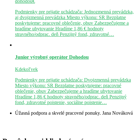
dohodou€
Podmienky pre prijatie uchádzača: Jednozmenná prevádzka,
aj dvojzmenná prevádzka Miesto výkonu: SR Bezplatne
poskytujeme: pracovné oblečenie, obuv Zabezpečujeme a
hradíme ubytovanie Hradíme 1,86 € hodnoty
stravného/odprac. deň Penzijný fond, zdravotné…
Junior výrobný operátor
Dohodou
Kdekoľvek
Podmienky pre prijatie uchádzača: Dvojzmenná prevádzka
Miesto výkonu: SR Bezplatne poskytujeme: pracovné
oblečenie, obuv Zabezpečujeme a hradíme ubytovanie
Hradíme 1,86 € hodnoty stravného/odprac. deň Penzijný
fond, zdravotné poistenie, sociálne poistenie…
Úžasná podpora a skvelé pracovné ponuky.
Jana Nováková