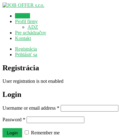
Domov
Profil firmy
ADZ
Pre uchádzačov
Kontakt
Registrácia
Prihlásiť sa
Registrácia
User registration is not enabled
Login
Username or email address
*
Password
*
Remember me