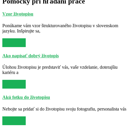
Pomôcky pri hľadaní práce
Vzor životopisu
Ponúkame vám vzor štrukturovaného životopisu v slovenskom
jazyku. Inšpirujte sa,
Viac info
Ako napísať dobrý životopis
Úlohou životopisu je predstaviť vás, vaše vzdelanie, doterajšiu
kariéru a
Viac info
Akú fotku do životopisu
Nebojte sa pridať si do životopisu svoju fotografiu, personalista vás
Viac info