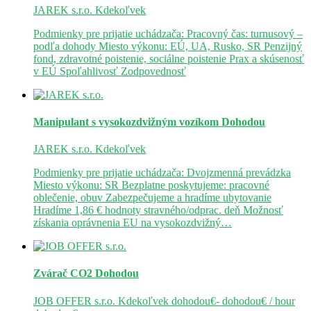
JAREK s.r.o.
Kdekoľvek
Podmienky pre prijatie uchádzača: Pracovný čas: turnusový –
podľa dohody Miesto výkonu: EÚ, UA, Rusko, SR Penzijný
fond, zdravotné poistenie, sociálne poistenie Prax a skúsenosť
v EÚ Spoľahlivosť Zodpovednosť
Manipulant s vysokozdvižným vozíkom
Dohodou
JAREK s.r.o.
Kdekoľvek
Podmienky pre prijatie uchádzača: Dvojzmenná prevádzka
Miesto výkonu: SR Bezplatne poskytujeme: pracovné
oblečenie, obuv Zabezpečujeme a hradíme ubytovanie
Hradíme 1,86 € hodnoty stravného/odprac. deň Možnosť
získania oprávnenia EU na vysokozdvižný…
Zvárač CO2
Dohodou
JOB OFFER s.r.o.
Kdekoľvek
dohodou€- dohodou€ / hour