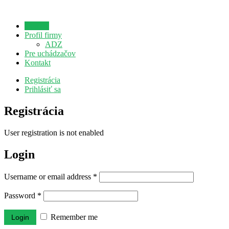
Domov
Profil firmy
ADZ
Pre uchádzačov
Kontakt
Registrácia
Prihlásiť sa
Registrácia
User registration is not enabled
Login
Username or email address
*
Password
*
Remember me