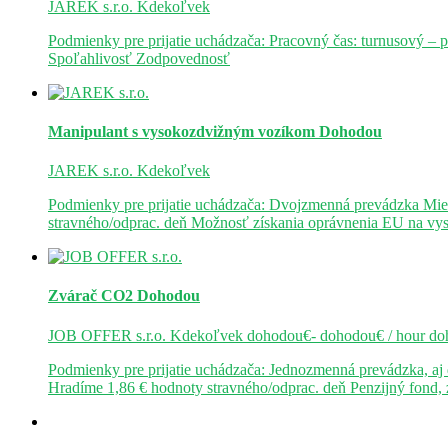
JAREK s.r.o.
Kdekoľvek
Podmienky pre prijatie uchádzača: Pracovný čas: turnusový – 
Spoľahlivosť Zodpovednosť
Manipulant s vysokozdvižným vozíkom
Dohodou
JAREK s.r.o.
Kdekoľvek
Podmienky pre prijatie uchádzača: Dvojzmenná prevádzka Mie
stravného/odprac. deň Možnosť získania oprávnenia EU na v
Zvárač CO2
Dohodou
JOB OFFER s.r.o.
Kdekoľvek
dohodou€- dohodou€ / hour
do
Podmienky pre prijatie uchádzača: Jednozmenná prevádzka, a
Hradíme 1,86 € hodnoty stravného/odprac. deň Penzijný fond