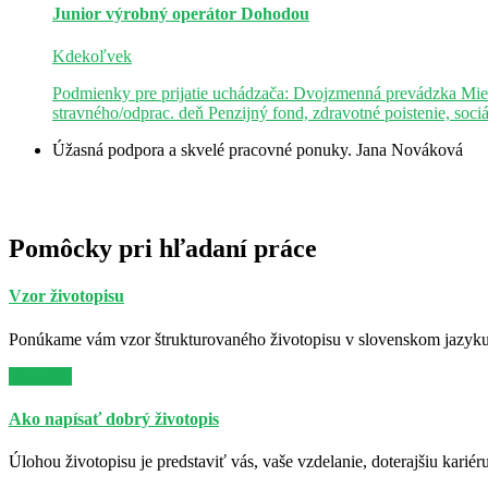
Junior výrobný operátor
Dohodou
Kdekoľvek
Podmienky pre prijatie uchádzača: Dvojzmenná prevádzka Mie
stravného/odprac. deň Penzijný fond, zdravotné poistenie, soci
Úžasná podpora a skvelé pracovné ponuky.
Jana Nováková
Pomôcky pri hľadaní práce
Vzor životopisu
Ponúkame vám vzor štrukturovaného životopisu v slovenskom jazyku. 
Viac info
Ako napísať dobrý životopis
Úlohou životopisu je predstaviť vás, vaše vzdelanie, doterajšiu kariér