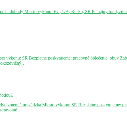
podľa dohody Miesto výkonu: EÚ, UA, Rusko, SR Penzijný fond, zdravo
sto výkonu: SR Bezplatne poskytujeme: pracovné oblečenie, obuv Za
ysokozdvižný…
hodou€
j dvojzmenná prevádzka Miesto výkonu: SR Bezplatne poskytujeme: pr
, zdravotné…