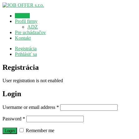
Domov
Profil firmy
ADZ
Pre uchádzačov
Kontakt
Registrácia
Prihlásiť sa
Registrácia
User registration is not enabled
Login
Username or email address
*
Password
*
Remember me