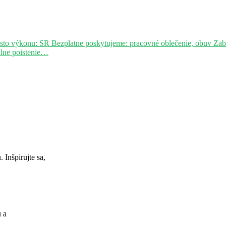
sto výkonu: SR Bezplatne poskytujeme: pracovné oblečenie, obuv Za
álne poistenie…
Inšpirujte sa,
u a