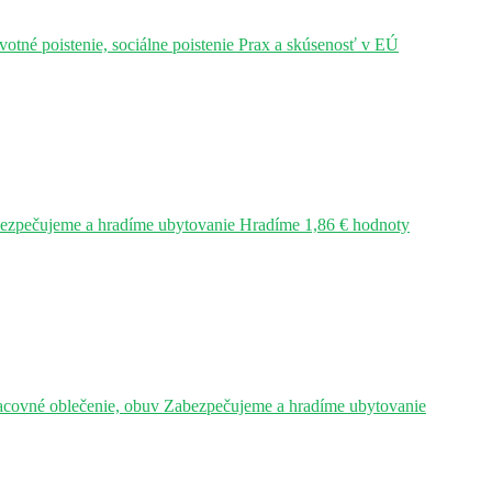
tné poistenie, sociálne poistenie Prax a skúsenosť v EÚ
bezpečujeme a hradíme ubytovanie Hradíme 1,86 € hodnoty
acovné oblečenie, obuv Zabezpečujeme a hradíme ubytovanie