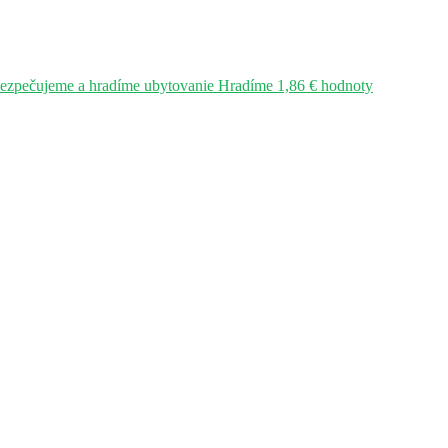
bezpečujeme a hradíme ubytovanie Hradíme 1,86 € hodnoty