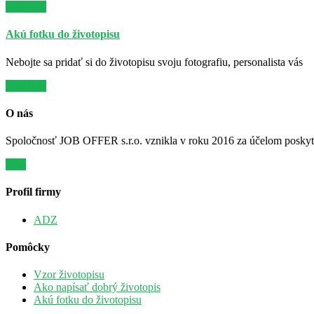
Viac info
Akú fotku do životopisu
Nebojte sa pridať si do životopisu svoju fotografiu, personalista vás
Viac info
O nás
Spoločnosť JOB OFFER s.r.o. vznikla v roku 2016 za účelom poskytov
Viac
Profil firmy
ADZ
Pomôcky
Vzor životopisu
Ako napísať dobrý životopis
Akú fotku do životopisu