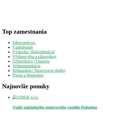
Top zamestnania
Zdravotníctvo
Vzdelávanie
Výstavba / Rekonštrukcie
Výskum trhu a zákazníkov
Účtovníctvo / Financie
Telekomunikácie
Reštaurácia / Stravovacie služby
Predaj a Marketing
Najnovšie ponuky
Vodič nákladného motorového vozidla
Dohodou