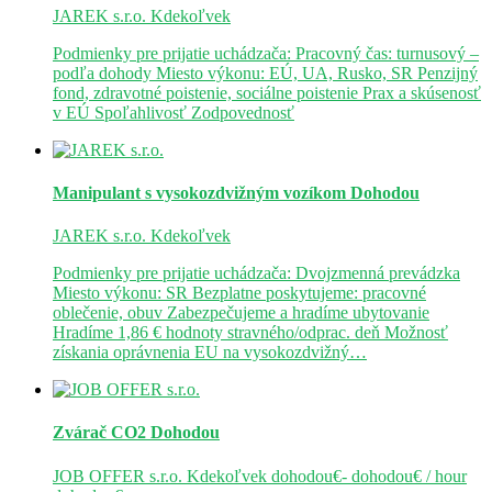
JAREK s.r.o.
Kdekoľvek
Podmienky pre prijatie uchádzača: Pracovný čas: turnusový –
podľa dohody Miesto výkonu: EÚ, UA, Rusko, SR Penzijný
fond, zdravotné poistenie, sociálne poistenie Prax a skúsenosť
v EÚ Spoľahlivosť Zodpovednosť
Manipulant s vysokozdvižným vozíkom
Dohodou
JAREK s.r.o.
Kdekoľvek
Podmienky pre prijatie uchádzača: Dvojzmenná prevádzka
Miesto výkonu: SR Bezplatne poskytujeme: pracovné
oblečenie, obuv Zabezpečujeme a hradíme ubytovanie
Hradíme 1,86 € hodnoty stravného/odprac. deň Možnosť
získania oprávnenia EU na vysokozdvižný…
Zvárač CO2
Dohodou
JOB OFFER s.r.o.
Kdekoľvek
dohodou€- dohodou€ / hour