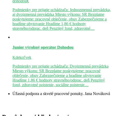
dohodou€
Podmienky pre prijatie uchádzača: Jednozmenná prevádzka,
aj dvojzmenná prevádzka Miesto výkonu: SR Bezplatne
poskytujeme: pracovné oblečenie, obuv Zabezpečujeme a
hradíme ubytovanie Hradíme 1,86 € hodnoty
stravného/odprac. deň Penzijný fond, zdravotné…
Junior výrobný operátor
Dohodou
Kdekoľvek
Podmienky pre prijatie uchádzača: Dvojzmenná prevádzka
Miesto výkonu: SR Bezplatne poskytujeme: pracovné
oblečenie, obuv Zabezpečujeme a hradíme ubytovanie
Hradíme 1,86 € hodnoty stravného/odprac. deň Penzijný
fond, zdravotné poistenie, sociálne poistenie…
Úžasná podpora a skvelé pracovné ponuky.
Jana Nováková