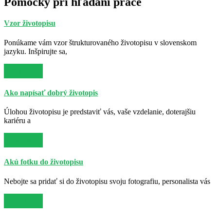
Pomôcky pri hľadaní práce
Vzor životopisu
Ponúkame vám vzor štrukturovaného životopisu v slovenskom
jazyku. Inšpirujte sa,
Viac info
Ako napísať dobrý životopis
Úlohou životopisu je predstaviť vás, vaše vzdelanie, doterajšiu
kariéru a
Viac info
Akú fotku do životopisu
Nebojte sa pridať si do životopisu svoju fotografiu, personalista vás
Viac info