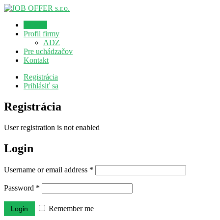
Domov
Profil firmy
ADZ
Pre uchádzačov
Kontakt
Registrácia
Prihlásiť sa
Registrácia
User registration is not enabled
Login
Username or email address
*
Password
*
Remember me