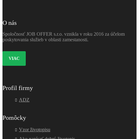
O nás
Spoločnosť JOB OFFER s.r.o. vznikla v roku 2016 za účelom
poskytovania služieb v oblasti zamestanosti.
VIAC
Profil firmy
ADZ
Pomôcky
Vzor životopisu
Ako napísať dobrý životopis