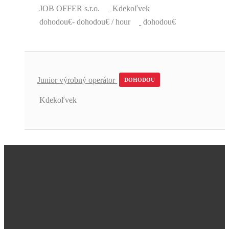
JOB OFFER s.r.o.
Kdekoľvek
dohodou€- dohodou€ / hour
dohodou€
Junior výrobný operátor
DOHODOU
Kdekoľvek
Úžasná podpora a skvelé pracovné
ponuky.