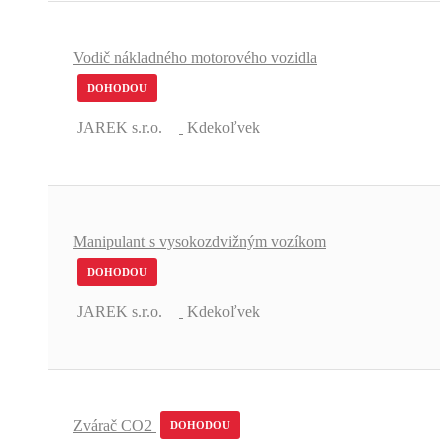
Vodič nákladného motorového vozidla
DOHODOU
JAREK s.r.o.
Kdekoľvek
Manipulant s vysokozdvižným vozíkom
DOHODOU
JAREK s.r.o.
Kdekoľvek
Zvárač CO2
DOHODOU