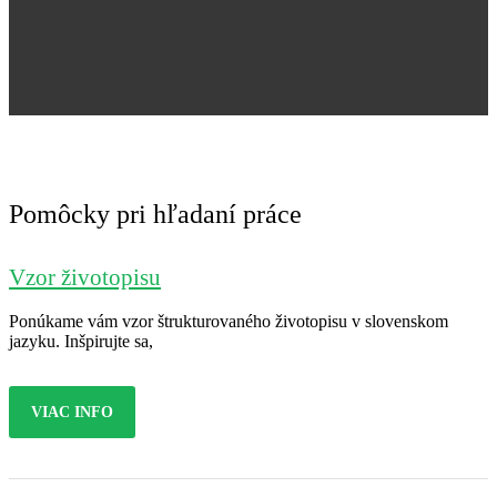
Jana Nováková
Pomôcky pri hľadaní práce
Vzor životopisu
Ponúkame vám vzor štrukturovaného životopisu v slovenskom
jazyku. Inšpirujte sa,
VIAC INFO