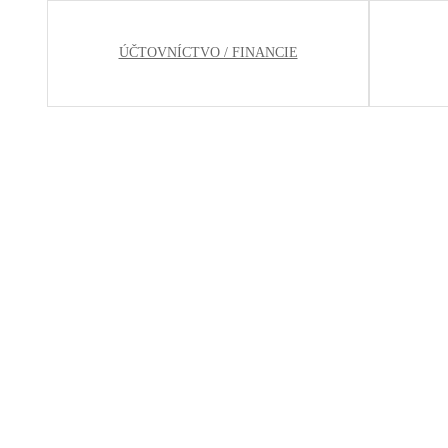
ÚČTOVNÍCTVO / FINANCIE
Najnovšie ponuky
Vodič nákladného motorového vozidla
JAREK s.r.o.
Kdekoľvek
Manipulant s vysokozdvižným vozíkom
JAREK s.r.o.
Kdekoľvek