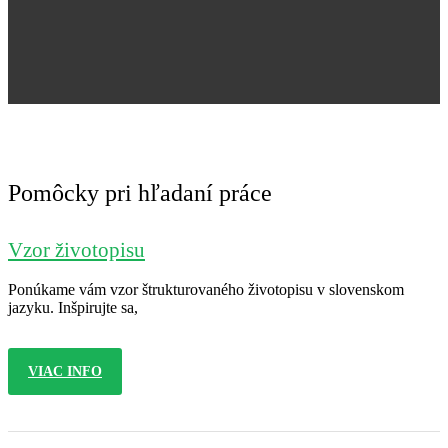
Jana Nováková
Pomôcky pri hľadaní práce
Vzor životopisu
Ponúkame vám vzor štrukturovaného životopisu v slovenskom
jazyku. Inšpirujte sa,
VIAC INFO