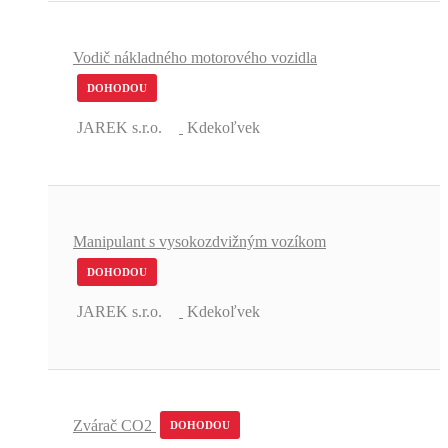
Vodič nákladného motorového vozidla
DOHODOU
JAREK s.r.o.
Kdekoľvek
Manipulant s vysokozdvižným vozíkom
DOHODOU
JAREK s.r.o.
Kdekoľvek
Zvárač CO2
DOHODOU