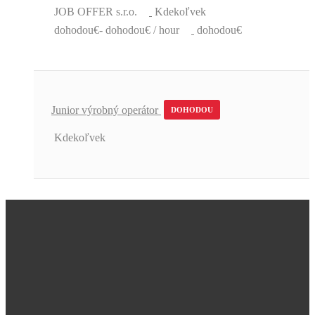
JOB OFFER s.r.o.
Kdekoľvek
dohodou€- dohodou€ / hour
dohodou€
Junior výrobný operátor
DOHODOU
Kdekoľvek
Úžasná podpora a skvelé pracovné
ponuky.