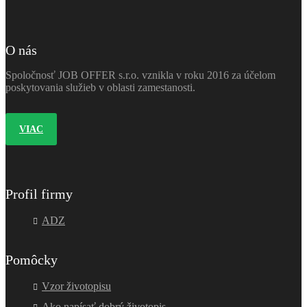
O nás
Spoločnosť JOB OFFER s.r.o. vznikla v roku 2016 za účelom
poskytovania služieb v oblasti zamestanosti.
VIAC
Profil firmy
ADZ
Pomôcky
Vzor životopisu
Ako napísať dobrý životopis