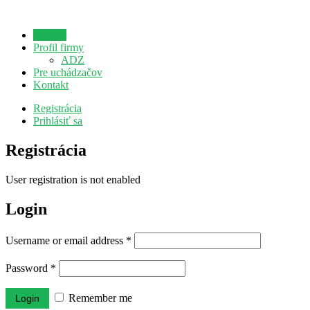
Domov
Profil firmy
ADZ
Pre uchádzačov
Kontakt
Registrácia
Prihlásiť sa
Registrácia
User registration is not enabled
Login
Username or email address
*
Password
*
Remember me