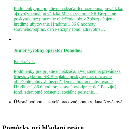
Podmienky pre prijatie uchádzača: Jednozmenná prevádzka,
aj dvojzmenná prevádzka Miesto výkonu: SR Bezplatne
poskytujeme: pracovné oblečenie, obuv Zabezpečujeme a
hradíme ubytovanie Hradíme 1,86 € hodnoty
stravného/odprac. deň Penzijný fond, zdravotné…
Junior výrobný operátor
Dohodou
Kdekoľvek
Podmienky pre prijatie uchádzača: Dvojzmenná prevádzka
Miesto výkonu: SR Bezplatne poskytujeme: pracovné
oblečenie, obuv Zabezpečujeme a hradíme ubytovanie
Hradíme 1,86 € hodnoty stravného/odprac. deň Penzijný
fond, zdravotné poistenie, sociálne poistenie…
Úžasná podpora a skvelé pracovné ponuky.
Jana Nováková
Pomôcky pri hľadaní práce