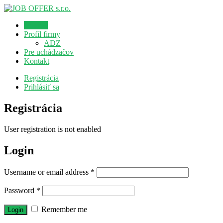
Domov
Profil firmy
ADZ
Pre uchádzačov
Kontakt
Registrácia
Prihlásiť sa
Registrácia
User registration is not enabled
Login
Username or email address
*
Password
*
Remember me