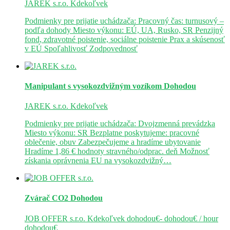
JAREK s.r.o.
Kdekoľvek
Podmienky pre prijatie uchádzača: Pracovný čas: turnusový –
podľa dohody Miesto výkonu: EÚ, UA, Rusko, SR Penzijný
fond, zdravotné poistenie, sociálne poistenie Prax a skúsenosť
v EÚ Spoľahlivosť Zodpovednosť
Manipulant s vysokozdvižným vozíkom
Dohodou
JAREK s.r.o.
Kdekoľvek
Podmienky pre prijatie uchádzača: Dvojzmenná prevádzka
Miesto výkonu: SR Bezplatne poskytujeme: pracovné
oblečenie, obuv Zabezpečujeme a hradíme ubytovanie
Hradíme 1,86 € hodnoty stravného/odprac. deň Možnosť
získania oprávnenia EU na vysokozdvižný…
Zvárač CO2
Dohodou
JOB OFFER s.r.o.
Kdekoľvek
dohodou€- dohodou€ / hour
dohodou€