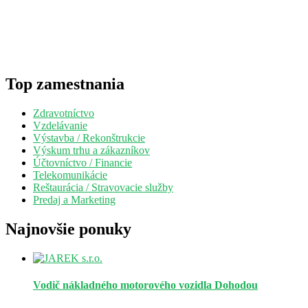
Top zamestnania
Zdravotníctvo
Vzdelávanie
Výstavba / Rekonštrukcie
Výskum trhu a zákazníkov
Účtovníctvo / Financie
Telekomunikácie
Reštaurácia / Stravovacie služby
Predaj a Marketing
Najnovšie ponuky
Vodič nákladného motorového vozidla
Dohodou