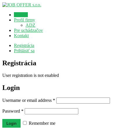
Domov
Profil firmy
ADZ
Pre uchádzačov
Kontakt
Registrácia
Prihlásiť sa
Registrácia
User registration is not enabled
Login
Username or email address
*
Password
*
Remember me