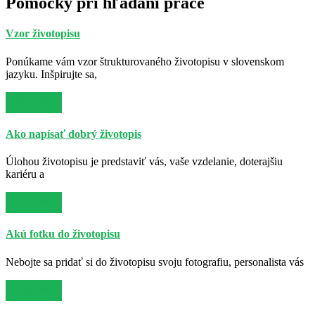
Pomôcky pri hľadaní práce
Vzor životopisu
Ponúkame vám vzor štrukturovaného životopisu v slovenskom
jazyku. Inšpirujte sa,
Viac info
Ako napísať dobrý životopis
Úlohou životopisu je predstaviť vás, vaše vzdelanie, doterajšiu
kariéru a
Viac info
Akú fotku do životopisu
Nebojte sa pridať si do životopisu svoju fotografiu, personalista vás
Viac info