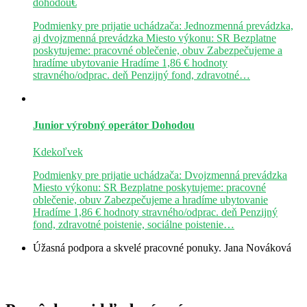
dohodou€
Podmienky pre prijatie uchádzača: Jednozmenná prevádzka,
aj dvojzmenná prevádzka Miesto výkonu: SR Bezplatne
poskytujeme: pracovné oblečenie, obuv Zabezpečujeme a
hradíme ubytovanie Hradíme 1,86 € hodnoty
stravného/odprac. deň Penzijný fond, zdravotné…
Junior výrobný operátor
Dohodou
Kdekoľvek
Podmienky pre prijatie uchádzača: Dvojzmenná prevádzka
Miesto výkonu: SR Bezplatne poskytujeme: pracovné
oblečenie, obuv Zabezpečujeme a hradíme ubytovanie
Hradíme 1,86 € hodnoty stravného/odprac. deň Penzijný
fond, zdravotné poistenie, sociálne poistenie…
Úžasná podpora a skvelé pracovné ponuky.
Jana Nováková