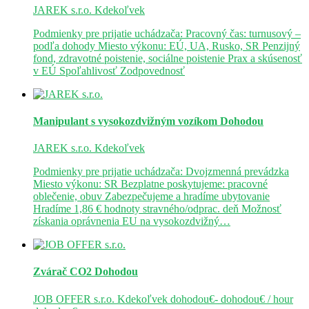
JAREK s.r.o.
Kdekoľvek
Podmienky pre prijatie uchádzača: Pracovný čas: turnusový –
podľa dohody Miesto výkonu: EÚ, UA, Rusko, SR Penzijný
fond, zdravotné poistenie, sociálne poistenie Prax a skúsenosť
v EÚ Spoľahlivosť Zodpovednosť
Manipulant s vysokozdvižným vozíkom
Dohodou
JAREK s.r.o.
Kdekoľvek
Podmienky pre prijatie uchádzača: Dvojzmenná prevádzka
Miesto výkonu: SR Bezplatne poskytujeme: pracovné
oblečenie, obuv Zabezpečujeme a hradíme ubytovanie
Hradíme 1,86 € hodnoty stravného/odprac. deň Možnosť
získania oprávnenia EU na vysokozdvižný…
Zvárač CO2
Dohodou
JOB OFFER s.r.o.
Kdekoľvek
dohodou€- dohodou€ / hour