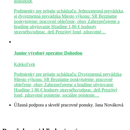
dohodou€
Podmienky pre prijatie uchádzača: Jednozmenná prevádzka,
aj dvojzmenná prevádzka Miesto výkonu: SR Bezplatne
poskytujeme: pracovné oblečenie, obuv Zabezpečujeme a
hradíme ubytovanie Hradíme 1,86 € hodnoty
stravného/odprac. deň Penzijný fond, zdravotné…
Junior výrobný operátor
Dohodou
Kdekoľvek
Podmienky pre prijatie uchádzača: Dvojzmenná prevádzka
Miesto výkonu: SR Bezplatne poskytujeme: pracovné
oblečenie, obuv Zabezpečujeme a hradíme ubytovanie
Hradíme 1,86 € hodnoty stravného/odprac. deň Penzijný
fond, zdravotné poistenie, sociálne poistenie…
Úžasná podpora a skvelé pracovné ponuky.
Jana Nováková