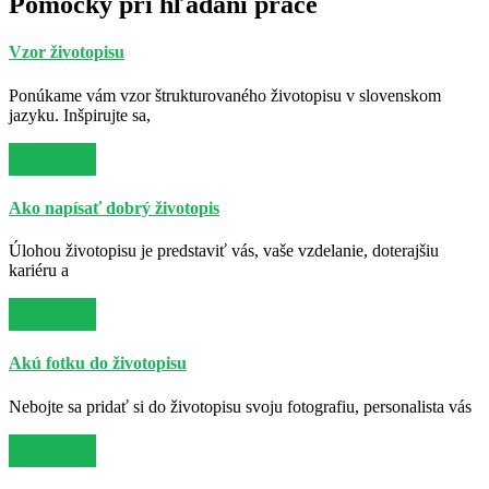
Pomôcky pri hľadaní práce
Vzor životopisu
Ponúkame vám vzor štrukturovaného životopisu v slovenskom
jazyku. Inšpirujte sa,
Viac info
Ako napísať dobrý životopis
Úlohou životopisu je predstaviť vás, vaše vzdelanie, doterajšiu
kariéru a
Viac info
Akú fotku do životopisu
Nebojte sa pridať si do životopisu svoju fotografiu, personalista vás
Viac info