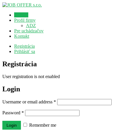
Domov
Profil firmy
ADZ
Pre uchádzačov
Kontakt
Registrácia
Prihlásiť sa
Registrácia
User registration is not enabled
Login
Username or email address
*
Password
*
Remember me