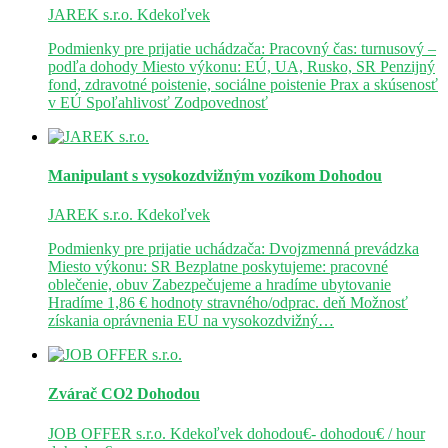
JAREK s.r.o.
Kdekoľvek
Podmienky pre prijatie uchádzača: Pracovný čas: turnusový –
podľa dohody Miesto výkonu: EÚ, UA, Rusko, SR Penzijný
fond, zdravotné poistenie, sociálne poistenie Prax a skúsenosť
v EÚ Spoľahlivosť Zodpovednosť
Manipulant s vysokozdvižným vozíkom
Dohodou
JAREK s.r.o.
Kdekoľvek
Podmienky pre prijatie uchádzača: Dvojzmenná prevádzka
Miesto výkonu: SR Bezplatne poskytujeme: pracovné
oblečenie, obuv Zabezpečujeme a hradíme ubytovanie
Hradíme 1,86 € hodnoty stravného/odprac. deň Možnosť
získania oprávnenia EU na vysokozdvižný…
Zvárač CO2
Dohodou
JOB OFFER s.r.o.
Kdekoľvek
dohodou€- dohodou€ / hour