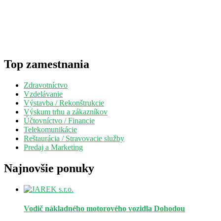
Top zamestnania
Zdravotníctvo
Vzdelávanie
Výstavba / Rekonštrukcie
Výskum trhu a zákazníkov
Účtovníctvo / Financie
Telekomunikácie
Reštaurácia / Stravovacie služby
Predaj a Marketing
Najnovšie ponuky
Vodič nákladného motorového vozidla
Dohodou