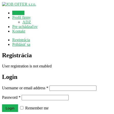
Domov
Profil firmy
ADZ
Pre uchádzačov
Kontakt
Registrácia
Prihlásiť sa
Registrácia
User registration is not enabled
Login
Username or email address
*
Password
*
Remember me