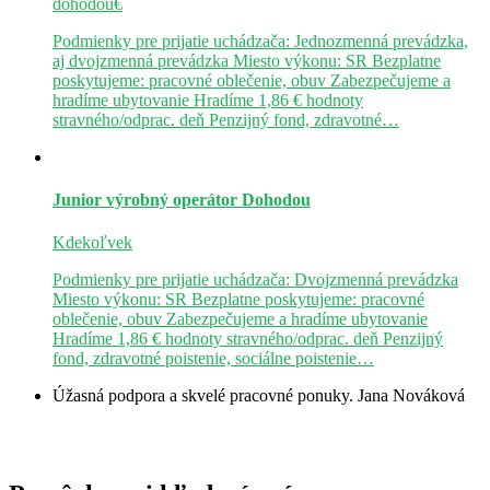
dohodou€
Podmienky pre prijatie uchádzača: Jednozmenná prevádzka,
aj dvojzmenná prevádzka Miesto výkonu: SR Bezplatne
poskytujeme: pracovné oblečenie, obuv Zabezpečujeme a
hradíme ubytovanie Hradíme 1,86 € hodnoty
stravného/odprac. deň Penzijný fond, zdravotné…
Junior výrobný operátor
Dohodou
Kdekoľvek
Podmienky pre prijatie uchádzača: Dvojzmenná prevádzka
Miesto výkonu: SR Bezplatne poskytujeme: pracovné
oblečenie, obuv Zabezpečujeme a hradíme ubytovanie
Hradíme 1,86 € hodnoty stravného/odprac. deň Penzijný
fond, zdravotné poistenie, sociálne poistenie…
Úžasná podpora a skvelé pracovné ponuky.
Jana Nováková