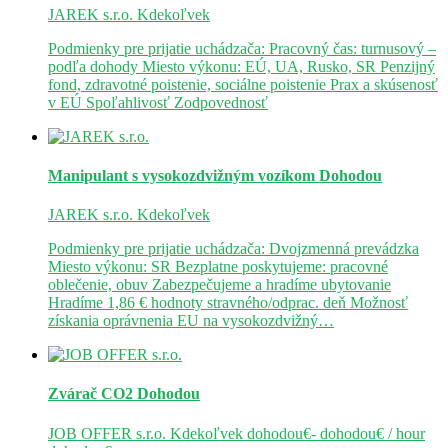
JAREK s.r.o.
Kdekoľvek
Podmienky pre prijatie uchádzača: Pracovný čas: turnusový –
podľa dohody Miesto výkonu: EÚ, UA, Rusko, SR Penzijný
fond, zdravotné poistenie, sociálne poistenie Prax a skúsenosť
v EÚ Spoľahlivosť Zodpovednosť
Manipulant s vysokozdvižným vozíkom
Dohodou
JAREK s.r.o.
Kdekoľvek
Podmienky pre prijatie uchádzača: Dvojzmenná prevádzka
Miesto výkonu: SR Bezplatne poskytujeme: pracovné
oblečenie, obuv Zabezpečujeme a hradíme ubytovanie
Hradíme 1,86 € hodnoty stravného/odprac. deň Možnosť
získania oprávnenia EU na vysokozdvižný…
Zvárač CO2
Dohodou
JOB OFFER s.r.o.
Kdekoľvek
dohodou€- dohodou€ / hour