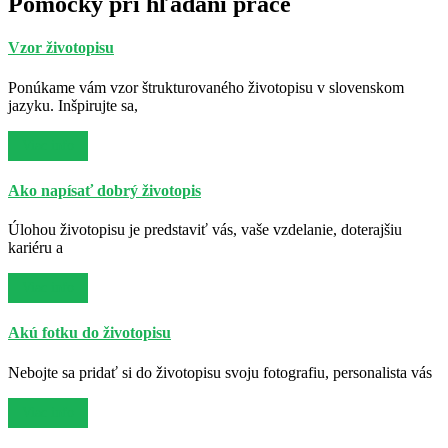
Pomôcky pri hľadaní práce
Vzor životopisu
Ponúkame vám vzor štrukturovaného životopisu v slovenskom
jazyku. Inšpirujte sa,
Viac info
Ako napísať dobrý životopis
Úlohou životopisu je predstaviť vás, vaše vzdelanie, doterajšiu
kariéru a
Viac info
Akú fotku do životopisu
Nebojte sa pridať si do životopisu svoju fotografiu, personalista vás
Viac info