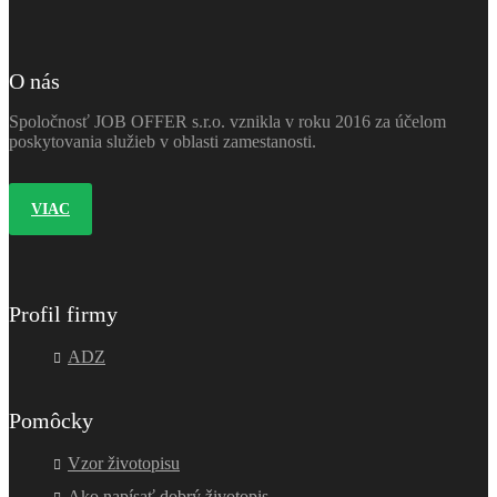
O nás
Spoločnosť JOB OFFER s.r.o. vznikla v roku 2016 za účelom
poskytovania služieb v oblasti zamestanosti.
VIAC
Profil firmy
ADZ
Pomôcky
Vzor životopisu
Ako napísať dobrý životopis