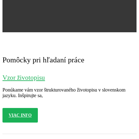
Jana Nováková
Pomôcky pri hľadaní práce
Vzor životopisu
Ponúkame vám vzor štrukturovaného životopisu v slovenskom
jazyku. Inšpirujte sa,
VIAC INFO