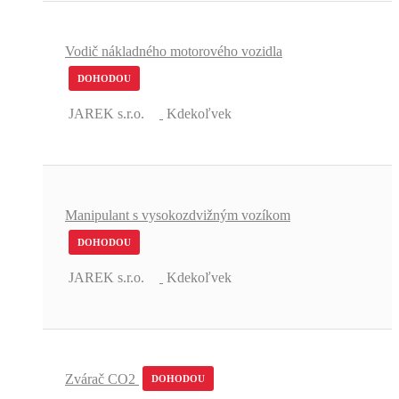
Vodič nákladného motorového vozidla
DOHODOU
JAREK s.r.o.
Kdekoľvek
Manipulant s vysokozdvižným vozíkom
DOHODOU
JAREK s.r.o.
Kdekoľvek
Zvárač CO2
DOHODOU