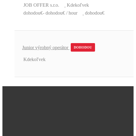
JOB OFFER s.r.o.
Kdekoľvek
dohodou€- dohodou€ / hour
dohodou€
Junior výrobný operátor
DOHODOU
Kdekoľvek
Úžasná podpora a skvelé pracovné
ponuky.