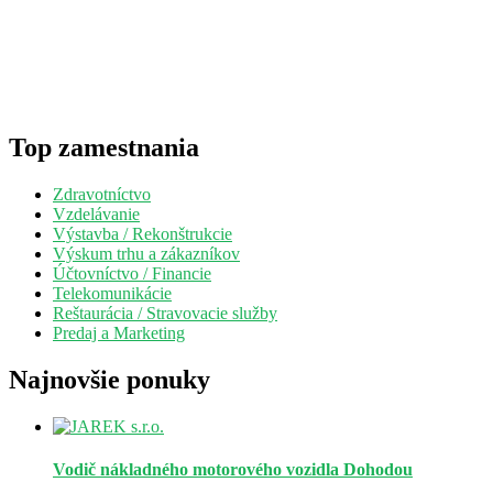
Top zamestnania
Zdravotníctvo
Vzdelávanie
Výstavba / Rekonštrukcie
Výskum trhu a zákazníkov
Účtovníctvo / Financie
Telekomunikácie
Reštaurácia / Stravovacie služby
Predaj a Marketing
Najnovšie ponuky
Vodič nákladného motorového vozidla
Dohodou