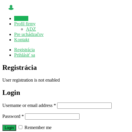
Domov
Profil firmy
ADZ
Pre uchádzačov
Kontakt
Registrácia
Prihlásiť sa
Registrácia
User registration is not enabled
Login
Username or email address
*
Password
*
Remember me