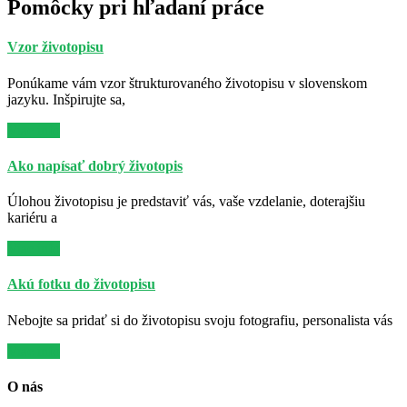
Pomôcky pri hľadaní práce
Vzor životopisu
Ponúkame vám vzor štrukturovaného životopisu v slovenskom
jazyku. Inšpirujte sa,
Viac info
Ako napísať dobrý životopis
Úlohou životopisu je predstaviť vás, vaše vzdelanie, doterajšiu
kariéru a
Viac info
Akú fotku do životopisu
Nebojte sa pridať si do životopisu svoju fotografiu, personalista vás
Viac info
O nás