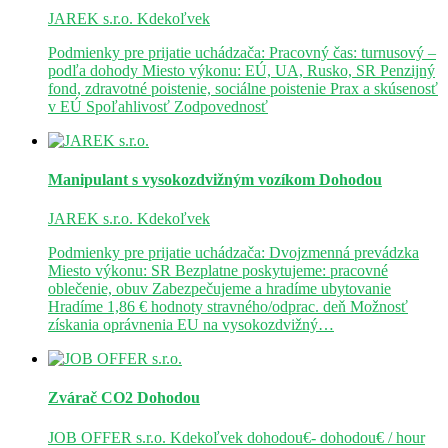
JAREK s.r.o.
Kdekoľvek
Podmienky pre prijatie uchádzača: Pracovný čas: turnusový –
podľa dohody Miesto výkonu: EÚ, UA, Rusko, SR Penzijný
fond, zdravotné poistenie, sociálne poistenie Prax a skúsenosť
v EÚ Spoľahlivosť Zodpovednosť
Manipulant s vysokozdvižným vozíkom
Dohodou
JAREK s.r.o.
Kdekoľvek
Podmienky pre prijatie uchádzača: Dvojzmenná prevádzka
Miesto výkonu: SR Bezplatne poskytujeme: pracovné
oblečenie, obuv Zabezpečujeme a hradíme ubytovanie
Hradíme 1,86 € hodnoty stravného/odprac. deň Možnosť
získania oprávnenia EU na vysokozdvižný…
Zvárač CO2
Dohodou
JOB OFFER s.r.o.
Kdekoľvek
dohodou€- dohodou€ / hour