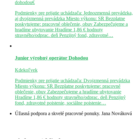
dohodou€
Podmienky pre prijatie uchádzača: Jednozmenná prevádzka,
aj dvojzmenná prevádzka Miesto výkonu: SR Bezplatne
poskytujeme: pracovné oblečenie, obuv Zabezpečujeme a
hradíme ubytovanie Hradíme 1,86 € hodnoty
stravného/odprac. deň Penzijný fond, zdravotné…
Junior výrobný operátor
Dohodou
Kdekoľvek
Podmienky pre prijatie uchádzača: Dvojzmenná prevádzka
Miesto výkonu: SR Bezplatne poskytujeme: pracovné
oblečenie, obuv Zabezpečujeme a hradíme ubytovanie
Hradíme 1,86 € hodnoty stravného/odprac. deň Penzijný
fond, zdravotné poistenie, sociálne poistenie…
Úžasná podpora a skvelé pracovné ponuky.
Jana Nováková