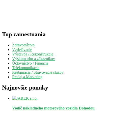
Top zamestnania
Zdravotníctvo
Vzdelávanie
Výstavba / Rekonštrukcie
Výskum trhu a zákazníkov
Účtovníctvo / Financie
Telekomunikácie
Reštaurácia / Stravovacie služby
Predaj a Marketing
Najnovšie ponuky
Vodič nákladného motorového vozidla
Dohodou