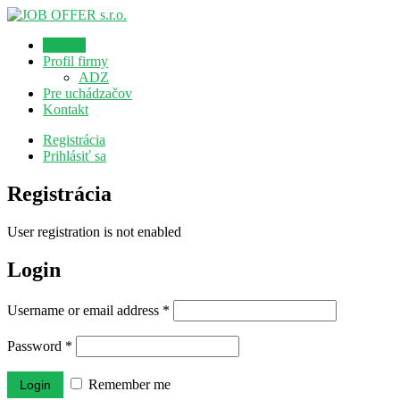
Domov
Profil firmy
ADZ
Pre uchádzačov
Kontakt
Registrácia
Prihlásiť sa
Registrácia
User registration is not enabled
Login
Username or email address
*
Password
*
Remember me