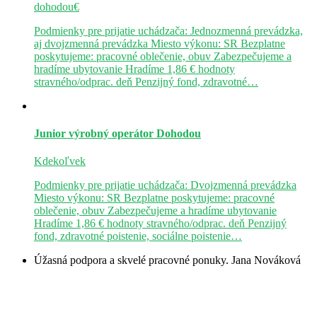
dohodou€
Podmienky pre prijatie uchádzača: Jednozmenná prevádzka,
aj dvojzmenná prevádzka Miesto výkonu: SR Bezplatne
poskytujeme: pracovné oblečenie, obuv Zabezpečujeme a
hradíme ubytovanie Hradíme 1,86 € hodnoty
stravného/odprac. deň Penzijný fond, zdravotné…
Junior výrobný operátor
Dohodou
Kdekoľvek
Podmienky pre prijatie uchádzača: Dvojzmenná prevádzka
Miesto výkonu: SR Bezplatne poskytujeme: pracovné
oblečenie, obuv Zabezpečujeme a hradíme ubytovanie
Hradíme 1,86 € hodnoty stravného/odprac. deň Penzijný
fond, zdravotné poistenie, sociálne poistenie…
Úžasná podpora a skvelé pracovné ponuky.
Jana Nováková