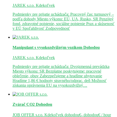
JAREK s.r.o.
Kdekoľvek
Podmienky pre prijatie uchádzača: Pracovný čas: turnusový –
podľa dohody Miesto výkonu: EÚ, UA, Rusko, SR Penzijný
fond, zdravotné poistenie, sociálne poistenie Prax a skúsenosť
v EÚ Spoľahlivosť Zodpovednosť
Manipulant s vysokozdvižným vozíkom
Dohodou
JAREK s.r.o.
Kdekoľvek
Podmienky pre prijatie uchádzača: Dvojzmenná prevádzka
Miesto výkonu: SR Bezplatne poskytujeme: pracovné
oblečenie, obuv Zabezpečujeme a hradíme ubytovanie
Hradíme 1,86 € hodnoty stravného/odprac. deň Možnosť
získania oprávnenia EU na vysokozdvižný…
Zvárač CO2
Dohodou
JOB OFFER s.r.o.
Kdekoľvek
dohodou€- dohodou€ / hour