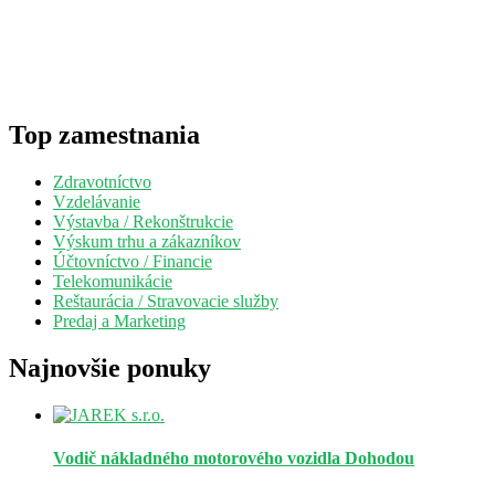
Top zamestnania
Zdravotníctvo
Vzdelávanie
Výstavba / Rekonštrukcie
Výskum trhu a zákazníkov
Účtovníctvo / Financie
Telekomunikácie
Reštaurácia / Stravovacie služby
Predaj a Marketing
Najnovšie ponuky
Vodič nákladného motorového vozidla
Dohodou