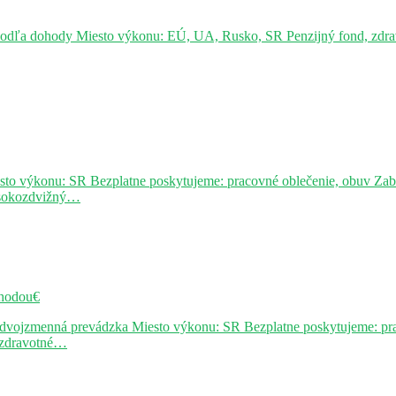
podľa dohody Miesto výkonu: EÚ, UA, Rusko, SR Penzijný fond, zdravo
sto výkonu: SR Bezplatne poskytujeme: pracovné oblečenie, obuv Za
ysokozdvižný…
hodou€
j dvojzmenná prevádzka Miesto výkonu: SR Bezplatne poskytujeme: pr
, zdravotné…