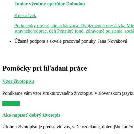
Junior výrobný operátor
Dohodou
Kdekoľvek
Podmienky pre prijatie uchádzača: Dvojzmenná prevádzka Mie
stravného/odprac. deň Penzijný fond, zdravotné poistenie, soci
Úžasná podpora a skvelé pracovné ponuky.
Jana Nováková
Pomôcky pri hľadaní práce
Vzor životopisu
Ponúkame vám vzor štrukturovaného životopisu v slovenskom jazyku. 
Viac info
Ako napísať dobrý životopis
Úlohou životopisu je predstaviť vás, vaše vzdelanie, doterajšiu kariér