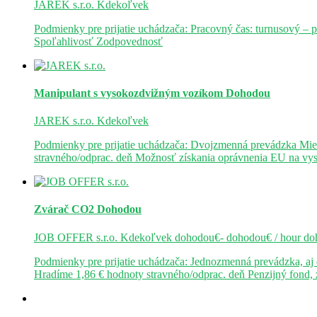
JAREK s.r.o.
Kdekoľvek
Podmienky pre prijatie uchádzača: Pracovný čas: turnusový – 
Spoľahlivosť Zodpovednosť
Manipulant s vysokozdvižným vozíkom
Dohodou
JAREK s.r.o.
Kdekoľvek
Podmienky pre prijatie uchádzača: Dvojzmenná prevádzka Mie
stravného/odprac. deň Možnosť získania oprávnenia EU na v
Zvárač CO2
Dohodou
JOB OFFER s.r.o.
Kdekoľvek
dohodou€- dohodou€ / hour
do
Podmienky pre prijatie uchádzača: Jednozmenná prevádzka, a
Hradíme 1,86 € hodnoty stravného/odprac. deň Penzijný fond