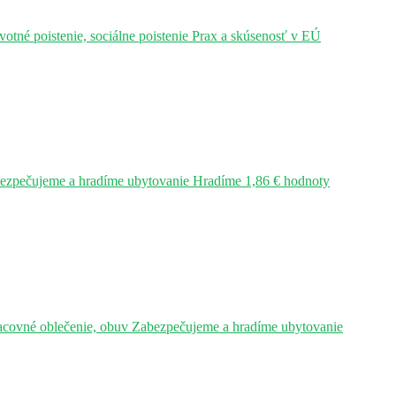
tné poistenie, sociálne poistenie Prax a skúsenosť v EÚ
bezpečujeme a hradíme ubytovanie Hradíme 1,86 € hodnoty
acovné oblečenie, obuv Zabezpečujeme a hradíme ubytovanie