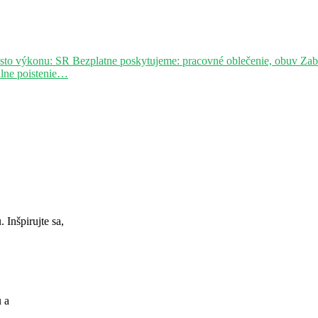
sto výkonu: SR Bezplatne poskytujeme: pracovné oblečenie, obuv Za
álne poistenie…
Inšpirujte sa,
u a