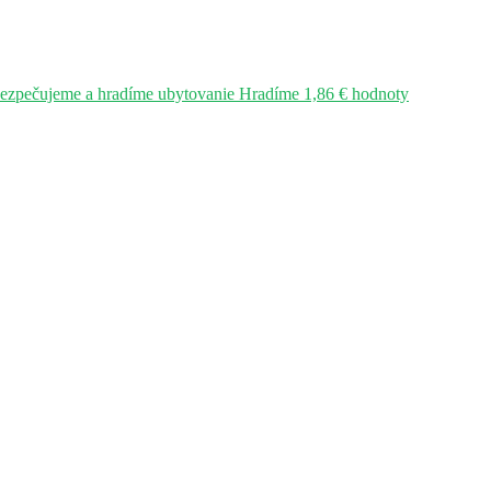
bezpečujeme a hradíme ubytovanie Hradíme 1,86 € hodnoty