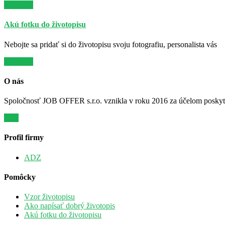
Viac info
Akú fotku do životopisu
Nebojte sa pridať si do životopisu svoju fotografiu, personalista vás
Viac info
O nás
Spoločnosť JOB OFFER s.r.o. vznikla v roku 2016 za účelom poskytov
Viac
Profil firmy
ADZ
Pomôcky
Vzor životopisu
Ako napísať dobrý životopis
Akú fotku do životopisu