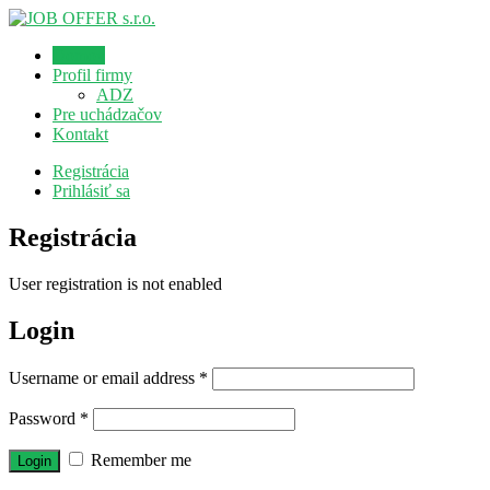
Domov
Profil firmy
ADZ
Pre uchádzačov
Kontakt
Registrácia
Prihlásiť sa
Registrácia
User registration is not enabled
Login
Username or email address
*
Password
*
Remember me